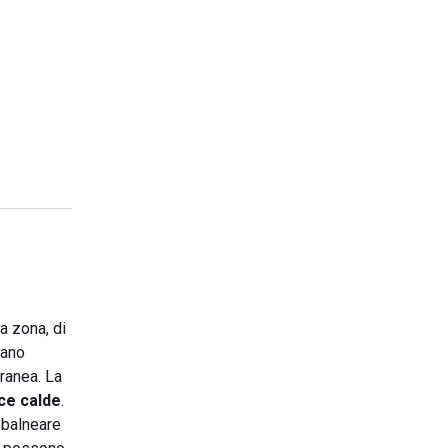
a zona, di
nano
ranea. La
ce calde
.
o balneare