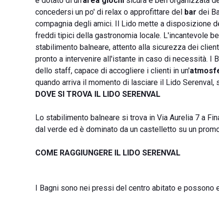
è dotato di un'
area giochi
sicura e ben organizzata des
concedersi un po' di relax o approfittare del
bar
dei Ba
compagnia degli amici. Il Lido mette a disposizione d
freddi tipici della gastronomia locale. L'incantevole be
stabilimento balneare, attento alla sicurezza dei clien
pronto a intervenire all'istante in caso di necessità. 
dello staff, capace di accogliere i clienti in un'
atmosfe
quando arriva il momento di lasciare il Lido Serenval, si
DOVE SI TROVA IL LIDO SERENVAL
Lo stabilimento balneare si trova in Via Aurelia 7 a Fina
dal verde ed è dominato da un castelletto su un promo
COME RAGGIUNGERE IL LIDO SERENVAL
I Bagni sono nei pressi del centro abitato e possono e