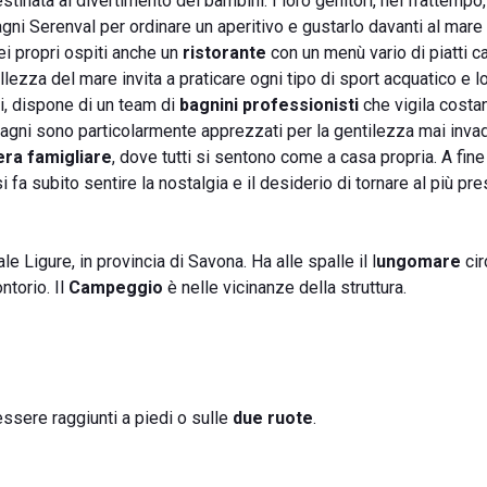
tinata al divertimento dei bambini. I loro genitori, nel frattemp
gni Serenval per ordinare un aperitivo e gustarlo davanti al mare 
ei propri ospiti anche un
ristorante
con un menù vario di piatti ca
llezza del mare invita a praticare ogni tipo di sport acquatico e l
ti, dispone di un team di
bagnini professionisti
che vigila costa
I Bagni sono particolarmente apprezzati per la gentilezza mai inva
ra famigliare
, dove tutti si sentono come a casa propria. A fin
 fa subito sentire la nostalgia e il desiderio di tornare al più pre
le Ligure, in provincia di Savona. Ha alle spalle il l
ungomare
cir
ntorio. Il
Campeggio
è nelle vicinanze della struttura.
ssere raggiunti a piedi o sulle
due ruote
.