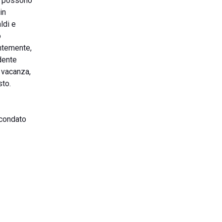
o, possono
in
ldi e
o
ntemente,
dente
e vacanza,
sto.
condato