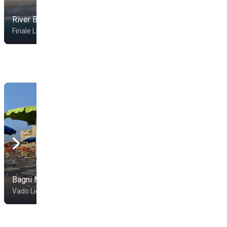
River Beach
Bagni Finalpia
Finale Ligure
Finale Ligure
Bagni Madonnetta
Bagni Sirena
Vado Ligure
Loano