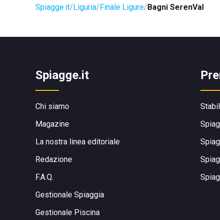
Spiagge.it
Liguria
Finale Ligure
Bagni SerenVal
Spiagge.it
Pre
Chi siamo
Stabi
Magazine
Spiag
La nostra linea editoriale
Spiag
Redazione
Spiag
F.A.Q.
Spiag
Gestionale Spiaggia
Gestionale Piscina