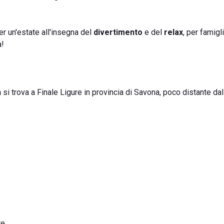
er un'estate all'insegna del
divertimento
e del
relax
, per famigl
a!
h
si trova a Finale Ligure in provincia di Savona, poco distante da
re