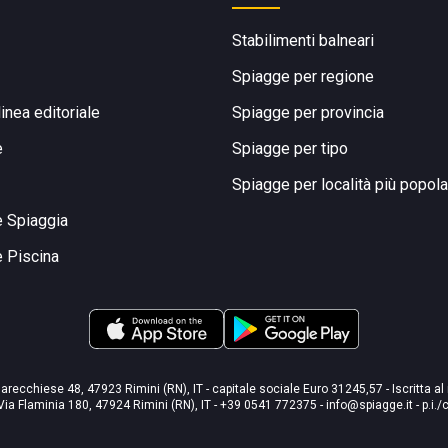
Stabilimenti balneari
Spiagge per regione
linea editoriale
Spiagge per provincia
e
Spiagge per tipo
Spiagge per località più popola
e Spiaggia
e Piscina
arecchiese 48, 47923 Rimini (RN), IT - capitale sociale Euro 31245,57 - Iscritta al
Via Flaminia 180, 47924 Rimini (RN), IT
-
+39 0541 772375
-
info@spiagge.it
- p.i