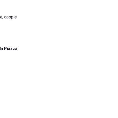
ie, coppie
lla
Piazza