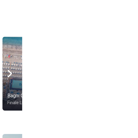
Bagni Ondina
River Beach
Finale Ligure
Finale Ligure