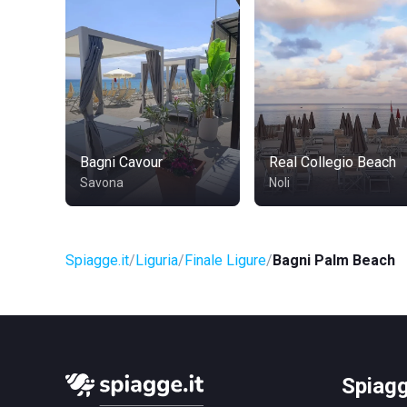
Bagni Cavour
Real Collegio Beach
Savona
Noli
Spiagge.it
Liguria
Finale Ligure
Bagni Palm Beach
Spiagg