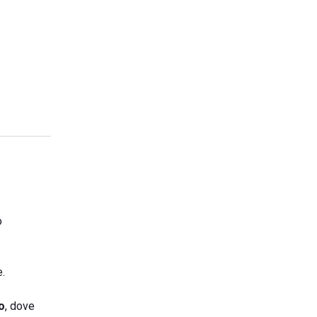
o
e.
o
, dove