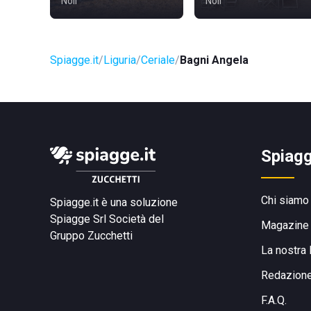
Noli
Noli
Spiagge.it
Liguria
Ceriale
Bagni Angela
Spiagg
Chi siamo
Spiagge.it è una soluzione
Spiagge Srl
Società del
Magazine
Gruppo Zucchetti
La nostra 
Redazion
F.A.Q.