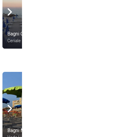
Bagni Cavallino
Bagni Martini
Ceriale
Ceriale
Bagni Madonnetta
Bagni Nilo