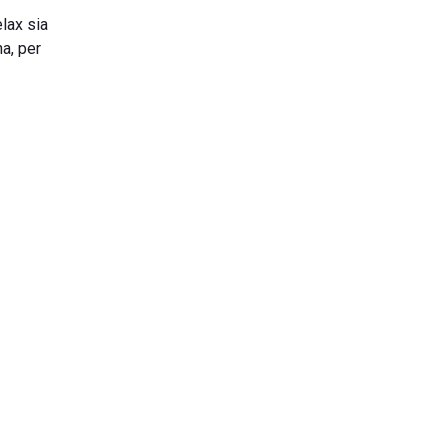
elax sia
a, per