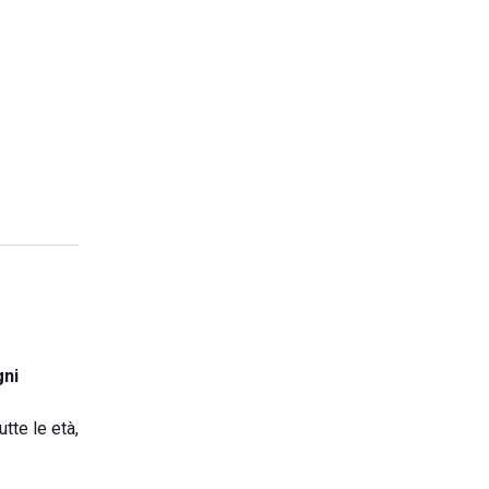
gni
tte le età,