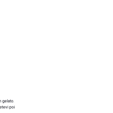
n gelato.
detevi poi