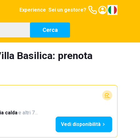
Experience
Sei un gestore?
Cerca
lla Basilica: prenota
a calda
·
e altri 7…
Vedi disponibilità