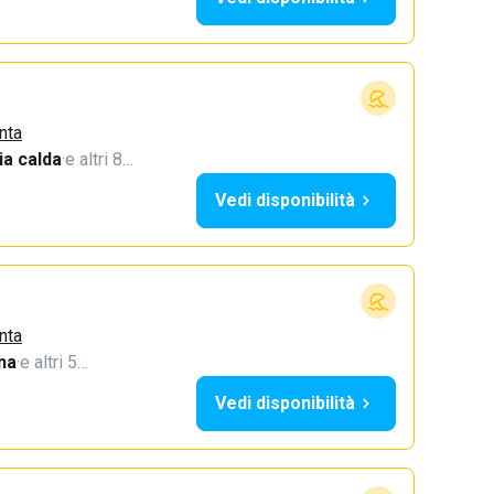
nta
a calda
·
e altri 8…
Vedi disponibilità
nta
na
·
e altri 5…
Vedi disponibilità