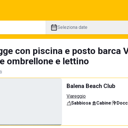
Seleziona date
ge con piscina e posto barca Vi
e ombrellone e lettino
ti
Balena Beach Club
Viareggio
Sabbiosa
·
Cabine
·
Docci