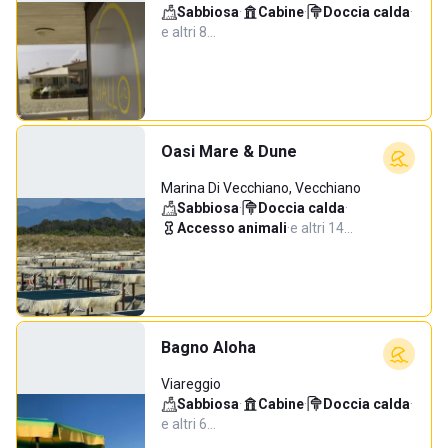
Sabbiosa
·
Cabine
·
Doccia calda
·
e altri 8…
Oasi Mare & Dune
Marina Di Vecchiano, Vecchiano
Sabbiosa
·
Doccia calda
·
Accesso animali
·
e altri 14…
Bagno Aloha
Viareggio
Sabbiosa
·
Cabine
·
Doccia calda
·
e altri 6…