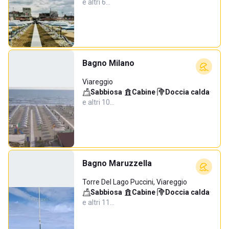
e altri 6…
Bagno Milano
Viareggio
Sabbiosa
·
Cabine
·
Doccia calda
·
e altri 10…
Bagno Maruzzella
Torre Del Lago Puccini, Viareggio
Sabbiosa
·
Cabine
·
Doccia calda
·
e altri 11…