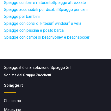
Spiagge con bar e ristorante
Spiagge attrezzate
Spiagge accessibili per disabili
Spiagge per cani
Spiagge per bambini
Spiagge con corsi di kitesurf windsurf e vela
Spiagge con piscina e posto barca
Spiagge con campi di beachvolley e beachsoccer
Spiagge.it è una soluzione Spiagge Srl
Società del
Gruppo Zucchetti
Spiagge.it
Chi siamo
Magazine