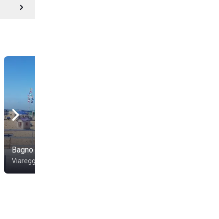
Bagno Andrea Doria
Marina Torre Beach
Viareggio
Viareggio