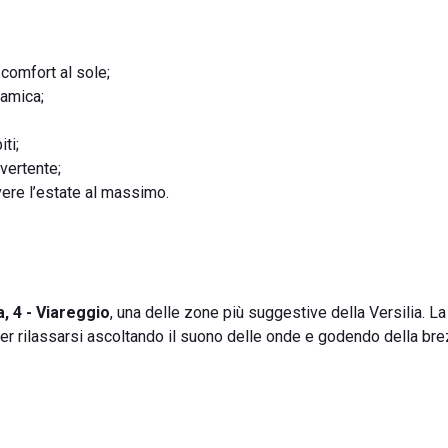
 comfort al sole;
ramica;
ti;
ivertente;
vere l’estate al massimo.
, 4 - Viareggio
, una delle zone più suggestive della Versilia. L
per rilassarsi ascoltando il suono delle onde e godendo della br