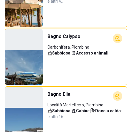
e altri 4…
Bagno Calypso
Carbonifera, Piombino
Sabbiosa
·
Accesso animali
Bagno Elia
Località Mortelliccio, Piombino
Sabbiosa
·
Cabine
·
Doccia calda
·
e altri 16…