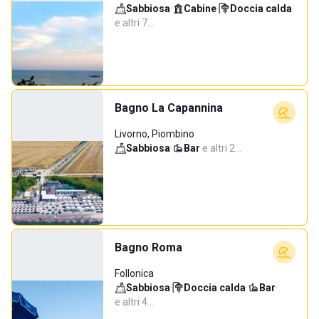
Sabbiosa
·
Cabine
·
Doccia calda
·
e altri 7…
Bagno La Capannina
Livorno, Piombino
Sabbiosa
·
Bar
·
e altri 2…
Bagno Roma
Follonica
Sabbiosa
·
Doccia calda
·
Bar
·
e altri 4…