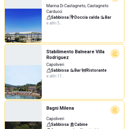
Marina Di Castagneto, Castagneto
Carducci
Sabbiosa
·
Doccia calda
·
Bar
·
e altri 5…
Stabilimento Balneare Villa
Rodriguez
Capoliveri
Sabbiosa
·
Bar
·
Ristorante
·
e altri 11…
Bagni Milena
Capoliveri
Sabbiosa
·
Cabine
·