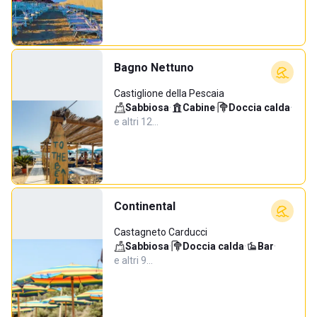
Bagno Nettuno
Castiglione della Pescaia
Sabbiosa
·
Cabine
·
Doccia calda
·
e altri 12…
Continental
Castagneto Carducci
Sabbiosa
·
Doccia calda
·
Bar
·
e altri 9…