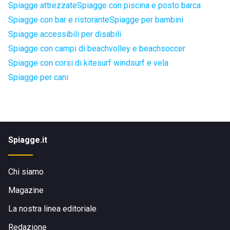
Spiagge attrezzate
Spiagge con piscina e posto barca
Spiagge con bar e ristorante
Spiagge per bambini
Spiagge accessibili per disabili
Spiagge con campi di beachvolley e beachsoccer
Spiagge con corsi di kitesurf windsurf e vela
Spiagge per cani
Spiagge.it
Chi siamo
Magazine
La nostra linea editoriale
Redazione