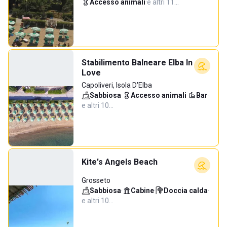
Accesso animali
·
e altri 11…
Stabilimento Balneare Elba In
Love
Capoliveri, Isola D'Elba
Sabbiosa
·
Accesso animali
·
Bar
·
e altri 10…
Kite's Angels Beach
Grosseto
Sabbiosa
·
Cabine
·
Doccia calda
·
e altri 10…