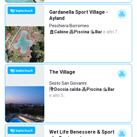
Gardanella Sport Village -
Ayland
Peschiera Borromeo
Cabine
·
Piscina
·
Bar
·
e altri 7…
The Village
Sesto San Giovanni
Doccia calda
·
Piscina
·
Bar
·
e altri 5…
Wet Life Benessere & Sport