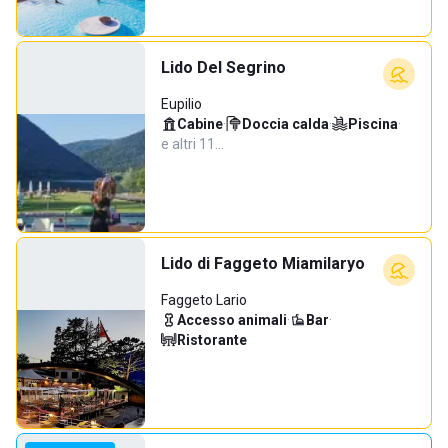
Lido Del Segrino
Eupilio
Cabine
·
Doccia calda
·
Piscina
·
e altri 11…
Lido di Faggeto Miamilaryo
Faggeto Lario
Accesso animali
·
Bar
·
Ristorante