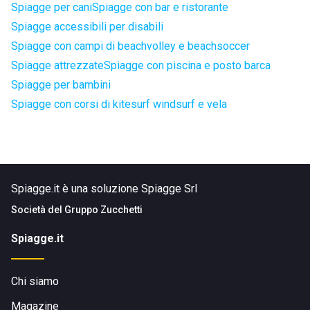
Spiagge per cani
Spiagge con bar e ristorante
Spiagge accessibili per disabili
Spiagge con campi di beachvolley e beachsoccer
Spiagge attrezzate
Spiagge con piscina e posto barca
Spiagge per bambini
Spiagge con corsi di kitesurf windsurf e vela
Spiagge.it è una soluzione Spiagge Srl
Società del
Gruppo Zucchetti
Spiagge.it
Chi siamo
Magazine