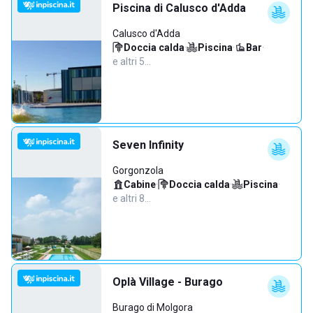
Piscina di Calusco d'Adda
Calusco d'Adda
Doccia calda
·
Piscina
·
Bar
·
e altri 5…
Seven Infinity
Gorgonzola
Cabine
·
Doccia calda
·
Piscina
·
e altri 8…
Oplà Village - Burago
Burago di Molgora