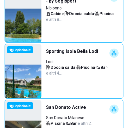
- by Sogisport
Nibionno
Cabine
·
Doccia calda
·
Piscina
·
e altri 8…
Sporting Isola Bella Lodi
Lodi
Doccia calda
·
Piscina
·
Bar
·
e altri 4…
San Donato Active
San Donato Milanese
Piscina
·
Bar
·
e altri 2…