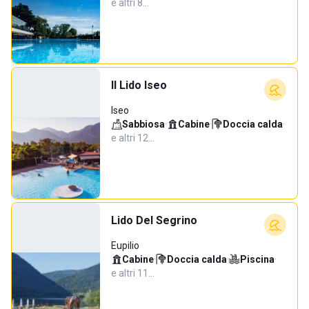
e altri 8…
Il Lido Iseo
Iseo
Sabbiosa
·
Cabine
·
Doccia calda
·
e altri 12…
Lido Del Segrino
Eupilio
Cabine
·
Doccia calda
·
Piscina
·
e altri 11…