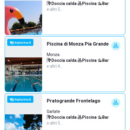
Doccia calda
·
Piscina
·
Bar
·
e altri 5…
Piscina di Monza Pia Grande
Monza
Doccia calda
·
Piscina
·
Bar
·
e altri 4…
Pratogrande Frontelago
Garlate
Doccia calda
·
Piscina
·
Bar
·
e altri 5…