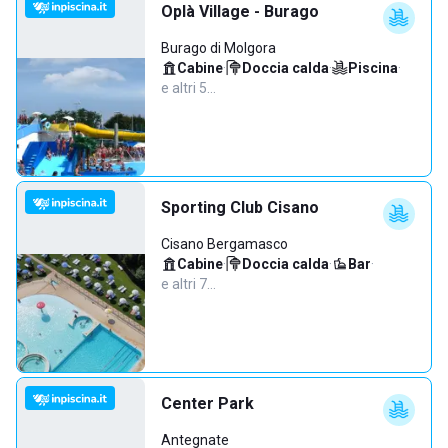
Oplà Village - Burago
Burago di Molgora
Cabine
·
Doccia calda
·
Piscina
·
e altri 5…
Sporting Club Cisano
Cisano Bergamasco
Cabine
·
Doccia calda
·
Bar
·
e altri 7…
Center Park
Antegnate