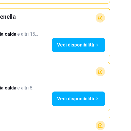
enella
a calda
·
e altri 15…
Vedi disponibilità
a calda
·
e altri 8…
Vedi disponibilità