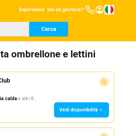
Experience
Sei un gestore?
Cerca
ta ombrellone e lettini
Club
a calda
·
e altri 8…
Vedi disponibilità