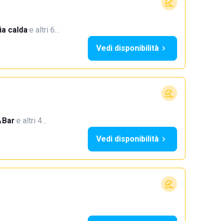
a calda
·
e altri 6…
Vedi disponibilità
Bar
·
e altri 4…
Vedi disponibilità