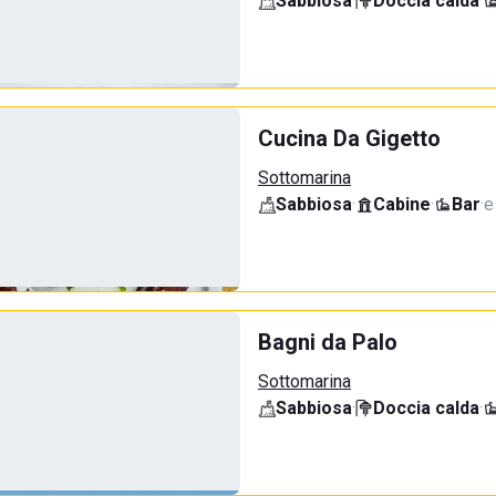
Sabbiosa
·
Doccia calda
·
Cucina Da Gigetto
Sottomarina
Sabbiosa
·
Cabine
·
Bar
·
e
Bagni da Palo
Sottomarina
Sabbiosa
·
Doccia calda
·