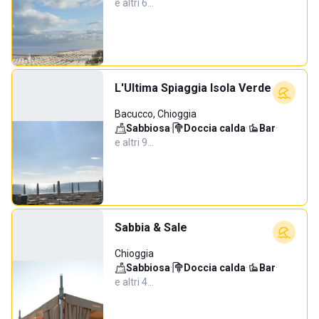
e altri 6…
L'Ultima Spiaggia Isola Verde
Bacucco, Chioggia
Sabbiosa
·
Doccia calda
·
Bar
·
e altri 9…
Sabbia & Sale
Chioggia
Sabbiosa
·
Doccia calda
·
Bar
·
e altri 4…