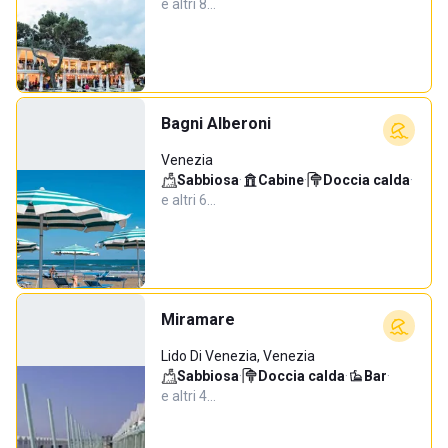
e altri 8…
Bagni Alberoni
Venezia
Sabbiosa
·
Cabine
·
Doccia calda
·
e altri 6…
Miramare
Lido Di Venezia, Venezia
Sabbiosa
·
Doccia calda
·
Bar
·
e altri 4…