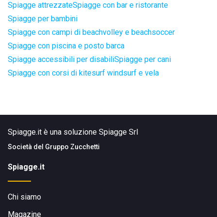
Spiagge attrezzate
Spiagge con bar e ristorante
Spiagge per bambini
Spiagge con campi di beachvolley e beachsoccer
Spiagge con piscina e posto barca
Spiagge accessibili per disabili
Spiagge per cani
Spiagge con corsi di kitesurf windsurf e vela
Spiagge.it è una soluzione Spiagge Srl
Società del
Gruppo Zucchetti
Spiagge.it
Chi siamo
Magazine