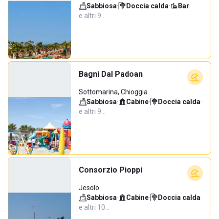
Sabbiosa
·
Doccia calda
·
Bar
·
e altri 9…
Bagni Dal Padoan
Sottomarina, Chioggia
Sabbiosa
·
Cabine
·
Doccia calda
·
e altri 9…
Consorzio Pioppi
Jesolo
Sabbiosa
·
Cabine
·
Doccia calda
·
e altri 10…