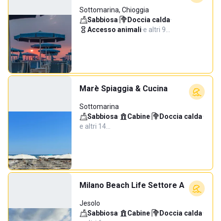
Sottomarina, Chioggia
Sabbiosa
·
Doccia calda
·
Accesso animali
·
e altri 9…
Marè Spiaggia & Cucina
Sottomarina
Sabbiosa
·
Cabine
·
Doccia calda
·
e altri 14…
Milano Beach Life Settore A
Jesolo
Sabbiosa
·
Cabine
·
Doccia calda
·