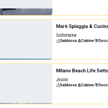
Marè Spiaggia & Cucin
Sottomarina
Sabbiosa
·
Cabine
·
Docci
Milano Beach Life Sett
Jesolo
Sabbiosa
·
Cabine
·
Docci