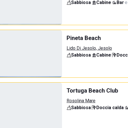
Sabbiosa
·
Cabine
·
Bar
·
e
Pineta Beach
Lido Di Jesolo, Jesolo
Sabbiosa
·
Cabine
·
Docci
Tortuga Beach Club
Rosolina Mare
Sabbiosa
·
Doccia calda
·