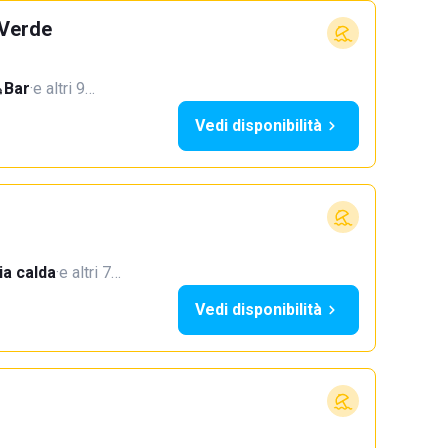
 Verde
Bar
·
e altri 9…
Vedi disponibilità
a calda
·
e altri 7…
Vedi disponibilità