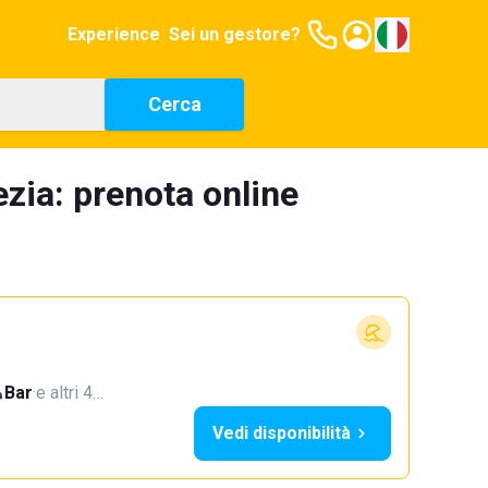
Experience
Sei un gestore?
Cerca
ezia: prenota online
Bar
·
e altri 4…
Vedi disponibilità