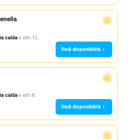
enella
a calda
·
e altri 15…
Vedi disponibilità
a calda
·
e altri 8…
Vedi disponibilità