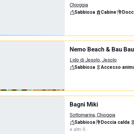
Chioggia
Sabbiosa
·
Cabine
·
Docci
Nemo Beach & Bau Bau
Lido di Jesolo, Jesolo
Sabbiosa
·
Accesso anima
Bagni Miki
Sottomarina, Chioggia
Sabbiosa
·
Doccia calda
·
e altri 9…