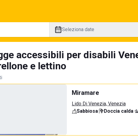
Seleziona date
ge accessibili per disabili Ven
llone e lettino
ti
Miramare
Lido Di Venezia, Venezia
Sabbiosa
·
Doccia calda
·