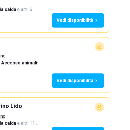
a calda
·
e altri 6…
Vedi disponibilità
ino
Accesso animali
·
Vedi disponibilità
ino Lido
ino
a calda
·
e altri 11…