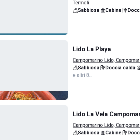
Termoli
Sabbiosa
·
Cabine
·
Docci
Lido La Playa
Campomarino Lido, Campomar
Sabbiosa
·
Doccia calda
·
e altri 8…
Lido La Vela Campomar
Campomarino Lido, Campomar
Sabbiosa
·
Cabine
·
Docci