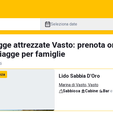
Seleziona date
gge attrezzate Vasto: prenota on
iagge per famiglie
ti
nza
Lido Sabbia D'Oro
Marina di Vasto, Vasto
Sabbiosa
·
Cabine
·
Bar
·
e