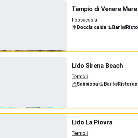
Tempio di Venere Mare
Fossacesia
Doccia calda
·
Bar
·
Rist
Lido Sirena Beach
Termoli
Sabbiosa
·
Bar
·
Ristoran
Lido La Piovra
Termoli