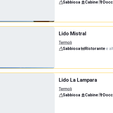
Sabbiosa
·
Cabine
·
Docci
Lido Mistral
Termoli
Sabbiosa
·
Ristorante
·
e al
Lido La Lampara
Termoli
Sabbiosa
·
Cabine
·
Docci