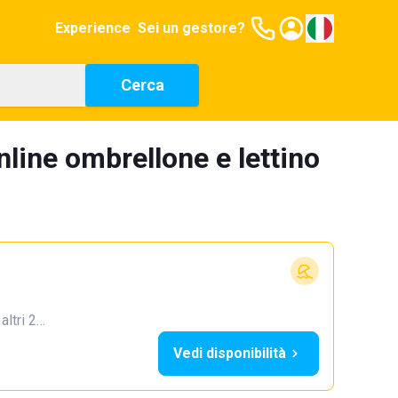
Experience
Sei un gestore?
Cerca
line ombrellone e lettino
 altri 2…
Vedi disponibilità