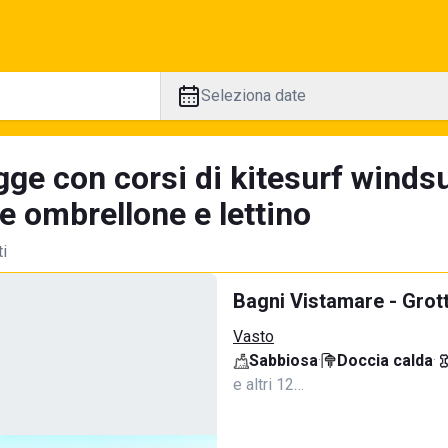
Seleziona date
ge con corsi di kitesurf windsu
e ombrellone e lettino
ti
Bagni Vistamare - Grot
Vasto
Sabbiosa
·
Doccia calda
·
e altri 12…