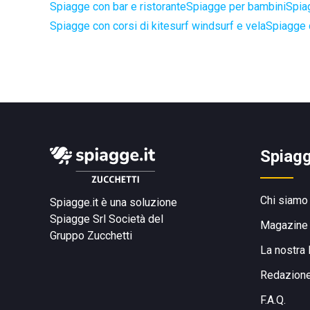
Spiagge con bar e ristorante
Spiagge per bambini
Spia
Spiagge con corsi di kitesurf windsurf e vela
Spiagge 
Spiagg
Chi siamo
Spiagge.it è una soluzione
Spiagge Srl
Società del
Magazine
Gruppo Zucchetti
La nostra 
Redazion
F.A.Q.