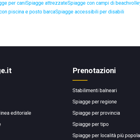
gge per cani
Spiagge attrezzate
Spiagge con campi di beachvoll
con piscina e posto barca
Spiagge accessibili per disabili
e.it
Prenotazioni
Stabilimenti balneari
Spiagge per regione
linea editoriale
Spiagge per provincia
e
Spiagge per tipo
Spiagge per località più popola