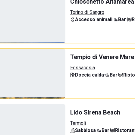
Chioschetto Altamarea
Torino di Sangro
Accesso animali
·
Bar
·
R
Tempio di Venere Mare
Fossacesia
Doccia calda
·
Bar
·
Rist
Lido Sirena Beach
Termoli
Sabbiosa
·
Bar
·
Ristoran