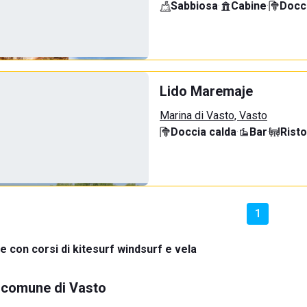
Sabbiosa
·
Cabine
·
Docci
Lido Maremaje
Marina di Vasto, Vasto
Doccia calda
·
Bar
·
Rist
1
e con corsi di kitesurf windsurf e vela
l comune di Vasto