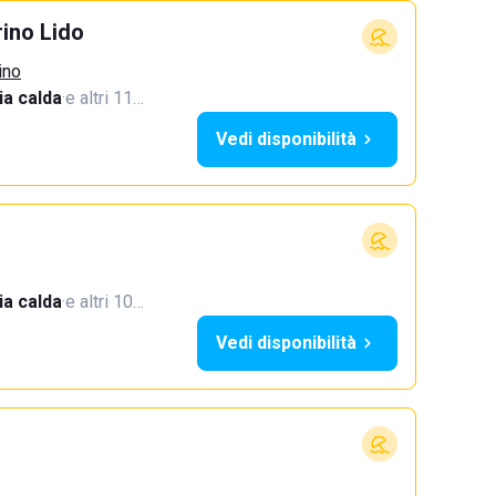
ino Lido
ino
a calda
·
e altri 11…
Vedi disponibilità
a calda
·
e altri 10…
Vedi disponibilità