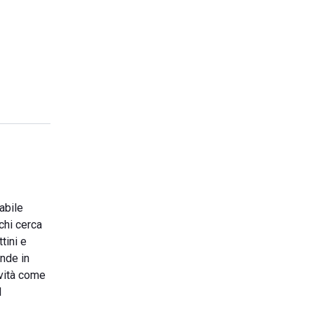
abile
chi cerca
tini e
nde in
ività come
l