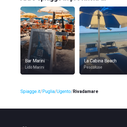
Bar Marini
La Cabina Beach
Lido Marini
Pescoluse
Spiagge.it
Puglia
Ugento
Rivadamare