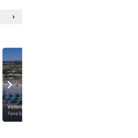
Victoria Lido
Lido Isola Beach
Torre San Giovanni
Ugento