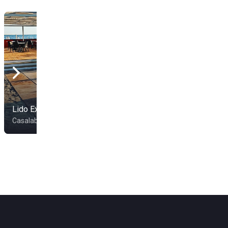
Lido Exotic
Casalabate