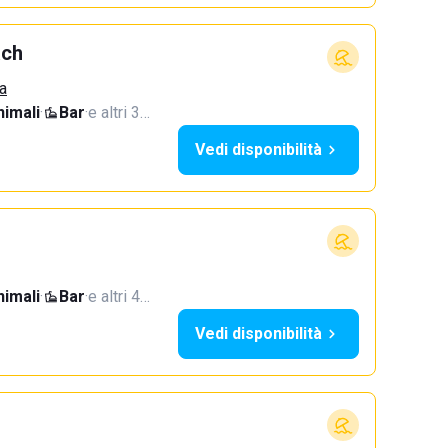
ach
a
imali
·
Bar
·
e altri 3…
Vedi disponibilità
imali
·
Bar
·
e altri 4…
Vedi disponibilità