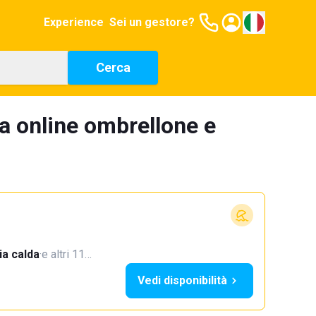
Experience
Sei un gestore?
Cerca
a online ombrellone e
a calda
·
e altri 11…
Vedi disponibilità