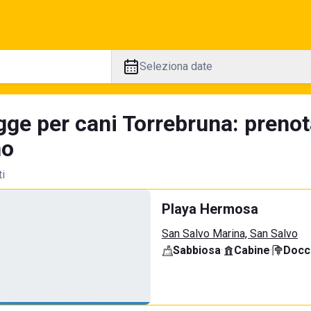
Seleziona date
gge per cani Torrebruna: prenot
no
ti
Playa Hermosa
San Salvo Marina, San Salvo
Sabbiosa
·
Cabine
·
Docci