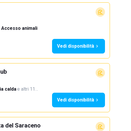
Accesso animali
·
Vedi disponibilità
lub
a calda
·
e altri 11…
Vedi disponibilità
ta del Saraceno