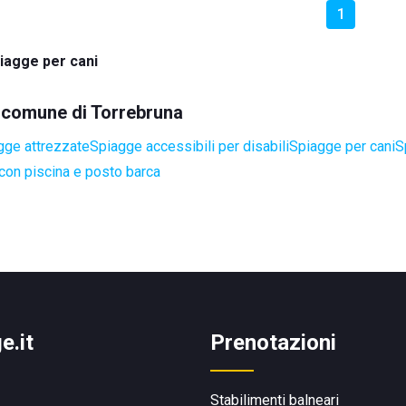
1
iagge per cani
el comune di Torrebruna
gge attrezzate
Spiagge accessibili per disabili
Spiagge per cani
S
con piscina e posto barca
e.it
Prenotazioni
Stabilimenti balneari