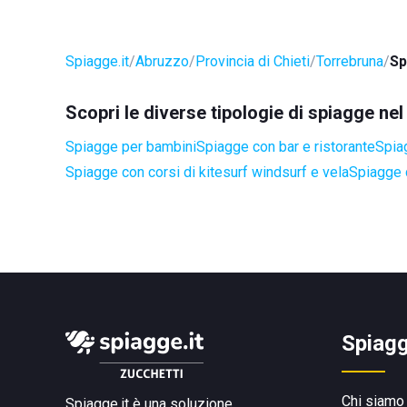
Spiagge.it
Abruzzo
Provincia di Chieti
Torrebruna
Sp
Scopri le diverse tipologie di spiagge n
Spiagge per bambini
Spiagge con bar e ristorante
Spia
Spiagge con corsi di kitesurf windsurf e vela
Spiagge 
Spiagg
Chi siamo
Spiagge.it è una soluzione