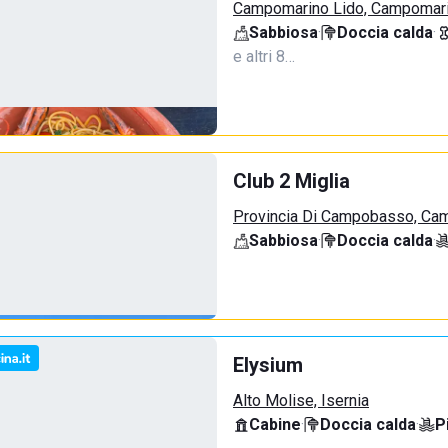
Campomarino Lido, Campomar
Sabbiosa
·
Doccia calda
·
e altri 8…
Club 2 Miglia
Provincia Di Campobasso, Ca
Sabbiosa
·
Doccia calda
·
Elysium
Alto Molise, Isernia
Cabine
·
Doccia calda
·
P