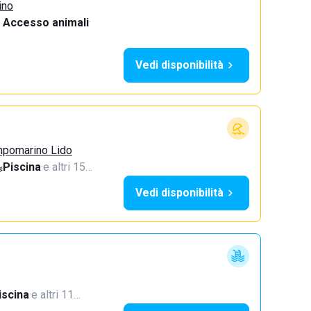
ino
Accesso animali
·
Vedi disponibilità
mpomarino Lido
Piscina
·
e altri 15…
Vedi disponibilità
iscina
·
e altri 11…