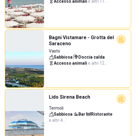
Accesso animali
·
e altri 11…
Bagni Vistamare - Grotta del
Saraceno
Vasto
Sabbiosa
·
Doccia calda
·
Accesso animali
·
e altri 12…
Lido Sirena Beach
Termoli
Sabbiosa
·
Bar
·
Ristorante
·
e altri 4…