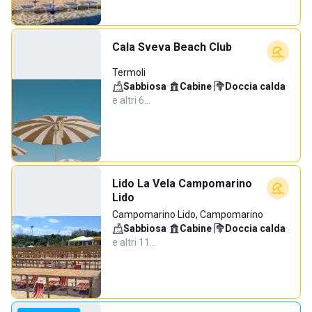
Cala Sveva Beach Club
Termoli
Sabbiosa
·
Cabine
·
Doccia calda
·
e altri 6…
Lido La Vela Campomarino
Lido
Campomarino Lido, Campomarino
Sabbiosa
·
Cabine
·
Doccia calda
·
e altri 11…