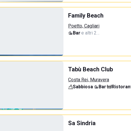
Family Beach
Poetto, Cagliari
Bar
·
e altri 2…
Tabù Beach Club
Costa Rei, Muravera
Sabbiosa
·
Bar
·
Ristoran
Sa Sindria