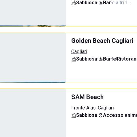
Sabbiosa
·
Bar
·
e altri 1…
Golden Beach Cagliari
Cagliari
Sabbiosa
·
Bar
·
Ristoran
SAM Beach
Fronte Aias, Cagliari
Sabbiosa
·
Accesso anima