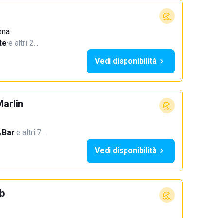
ena
te
·
e altri 2…
Vedi disponibilità
Marlin
Bar
·
e altri 7…
Vedi disponibilità
ub