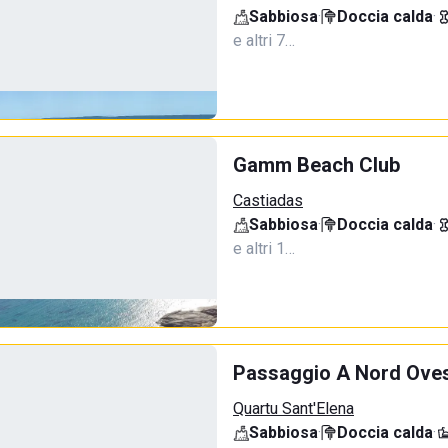
Sabbiosa
·
Doccia calda
·
e altri 7…
Gamm Beach Club
Castiadas
Sabbiosa
·
Doccia calda
·
e altri 1…
Passaggio A Nord Ove
Quartu Sant'Elena
Sabbiosa
·
Doccia calda
·