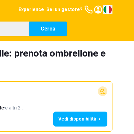
Experience
Sei un gestore?
Cerca
elle: prenota ombrellone e
te
·
e altri 2…
Vedi disponibilità