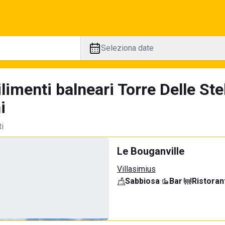
Seleziona date
limenti balneari Torre Delle St
i
ti
Le Bouganville
Villasimius
Sabbiosa
·
Bar
·
Ristoran