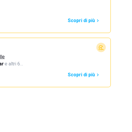
Scopri di più
lle
ar
·
e altri 6…
Scopri di più