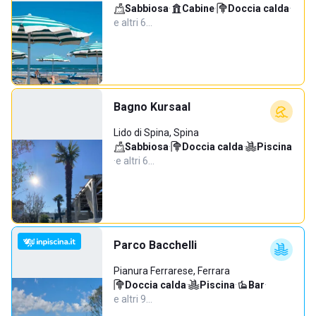
Sabbiosa
·
Cabine
·
Doccia calda
·
e altri 6…
Bagno Kursaal
Lido di Spina, Spina
Sabbiosa
·
Doccia calda
·
Piscina
·
e altri 6…
Parco Bacchelli
Pianura Ferrarese, Ferrara
Doccia calda
·
Piscina
·
Bar
·
e altri 9…