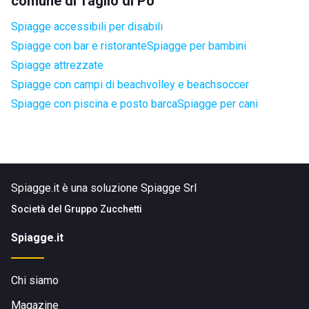
comune di Taglio di Po
Spiagge accessibili per disabili
Spiagge con bar e ristorante
Spiagge per bambini
Spiagge attrezzate
Spiagge con campi di beachvolley e beachsoccer
Spiagge con piscina e posto barca
Spiagge per cani
Spiagge.it è una soluzione Spiagge Srl
Società del
Gruppo Zucchetti
Spiagge.it
Chi siamo
Magazine