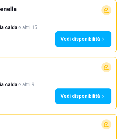
enella
a calda
·
e altri 15…
Vedi disponibilità
a calda
·
e altri 9…
Vedi disponibilità