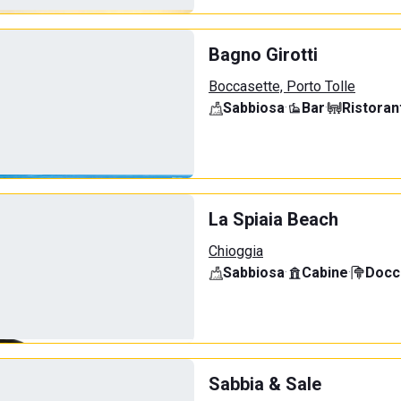
Bagno Girotti
Boccasette, Porto Tolle
Sabbiosa
·
Bar
·
Ristoran
La Spiaia Beach
Chioggia
Sabbiosa
·
Cabine
·
Docci
Sabbia & Sale