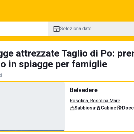
Seleziona date
gge attrezzate Taglio di Po: pre
no in spiagge per famiglie
ti
Belvedere
Rosolina, Rosolina Mare
Sabbiosa
·
Cabine
·
Docci