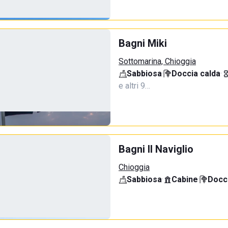
Bagni Miki
Sottomarina, Chioggia
Sabbiosa
·
Doccia calda
·
e altri 9…
Bagni Il Naviglio
Chioggia
Sabbiosa
·
Cabine
·
Docci