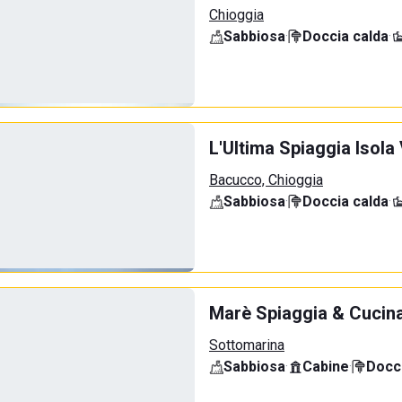
Chioggia
Sabbiosa
·
Doccia calda
·
L'Ultima Spiaggia Isola
Bacucco, Chioggia
Sabbiosa
·
Doccia calda
·
Marè Spiaggia & Cucin
Sottomarina
Sabbiosa
·
Cabine
·
Docci