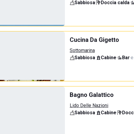
Sabbiosa
·
Doccia calda
·
Cucina Da Gigetto
Sottomarina
Sabbiosa
·
Cabine
·
Bar
·
e
Bagno Galattico
Lido Delle Nazioni
Sabbiosa
·
Cabine
·
Docci