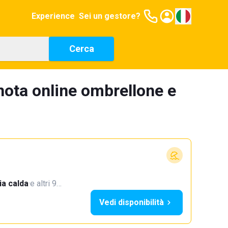
Experience
Sei un gestore?
Cerca
nota online ombrellone e
a calda
·
e altri 9…
Vedi disponibilità