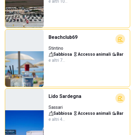
e altri 10…
Beachclub69
Stintino
Sabbiosa
·
Accesso animali
·
Bar
·
e altri 7…
Lido Sardegna
Sassari
Sabbiosa
·
Accesso animali
·
Bar
·
e altri 4…