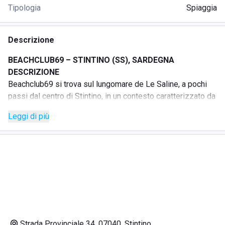
Tipologia
Spiaggia
Descrizione
BEACHCLUB69 – STINTINO (SS), SARDEGNA
DESCRIZIONE
Beachclub69 si trova sul lungomare de Le Saline, a pochi
passi dal centro di Stintino, in un contesto caratterizzato da
mare trasparente e spiaggia di sassolini bianchi.
Leggi di più
La struttura offre un ambiente ospitale e solare, ideale per
chi cerca una giornata di mare tra comodità, relax e bellezza
naturale. La presenza del parcheggio gratuito permette di
vivere l’esperienza in spiaggia con maggiore praticità.
SERVIZI
Accesso animali
Parcheggio privato
Wi-Fi
Plastic free
Strada Provinciale 34, 07040, Stintino