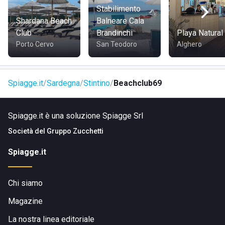
verso il lungomare.
Stabilimento
Shardana Beach
Balneare Cala
Club
Brandinchi
Playa Natural
Porto Cervo
San Teodoro
Alghero
Spiagge.it
Sardegna
Stintino
Beachclub69
Spiagge.it è una soluzione Spiagge Srl
Società del
Gruppo Zucchetti
Spiagge.it
Chi siamo
Magazine
La nostra linea editoriale