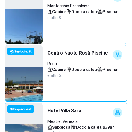
Montecchio Precalcino
Cabine
·
Doccia calda
·
Piscina
·
e altri 8…
Centro Nuoto Rosà Piscine
Rosà
Cabine
·
Doccia calda
·
Piscina
·
e altri 5…
Hotel Villa Sara
Mestre, Venezia
Sabbiosa
·
Doccia calda
·
Bar
·