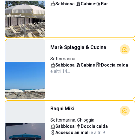
Sabbiosa
·
Cabine
·
Bar
Marè Spiaggia & Cucina
Sottomarina
Sabbiosa
·
Cabine
·
Doccia calda
·
e altri 14…
Bagni Miki
Sottomarina, Chioggia
Sabbiosa
·
Doccia calda
·
Accesso animali
·
e altri 9…