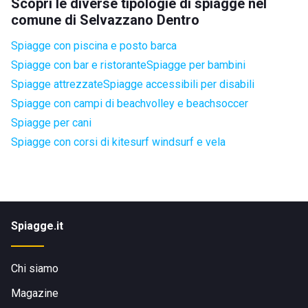
Scopri le diverse tipologie di spiagge nel
comune di Selvazzano Dentro
Spiagge con piscina e posto barca
Spiagge con bar e ristorante
Spiagge per bambini
Spiagge attrezzate
Spiagge accessibili per disabili
Spiagge con campi di beachvolley e beachsoccer
Spiagge per cani
Spiagge con corsi di kitesurf windsurf e vela
Spiagge.it
Chi siamo
Magazine