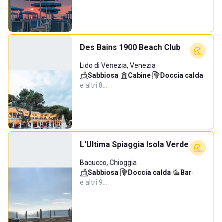
Des Bains 1900 Beach Club
Lido di Venezia, Venezia
Sabbiosa
·
Cabine
·
Doccia calda
·
e altri 8…
L'Ultima Spiaggia Isola Verde
Bacucco, Chioggia
Sabbiosa
·
Doccia calda
·
Bar
·
e altri 9…