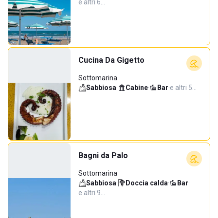
e altri 6…
Cucina Da Gigetto
Sottomarina
Sabbiosa
·
Cabine
·
Bar
·
e altri 5…
Bagni da Palo
Sottomarina
Sabbiosa
·
Doccia calda
·
Bar
·
e altri 9…