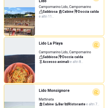
Lido
Campomarino Lido, Campomarino
Sabbiosa
·
Cabine
·
Doccia calda
·
e altri 11…
Lido La Playa
Campomarino Lido, Campomarino
Sabbiosa
·
Doccia calda
·
Accesso animali
·
e altri 8…
Lido Monsignore
Mattinata
Cabine
·
Bar
·
Ristorante
·
e altri 7…