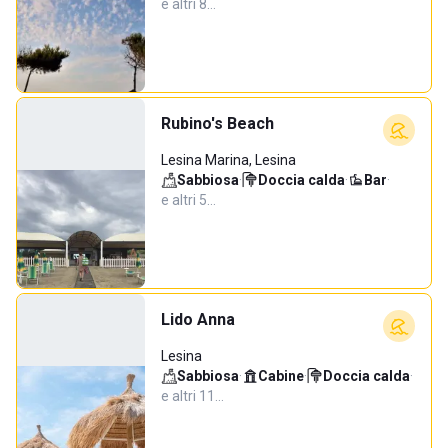
e altri 8…
Rubino's Beach
Lesina Marina, Lesina
Sabbiosa
·
Doccia calda
·
Bar
·
e altri 5…
Lido Anna
Lesina
Sabbiosa
·
Cabine
·
Doccia calda
·
e altri 11…