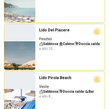
Lido Del Piacere
Peschici
Sabbiosa
·
Cabine
·
Doccia calda
·
e altri 10…
Lido Pirola Beach
Vieste
Sabbiosa
·
Doccia calda
·
Bar
·
e altri 8…