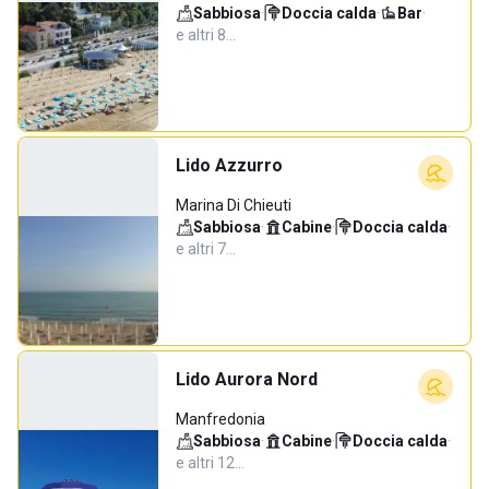
Sabbiosa
·
Doccia calda
·
Bar
·
e altri 8…
Lido Azzurro
Marina Di Chieuti
Sabbiosa
·
Cabine
·
Doccia calda
·
e altri 7…
Lido Aurora Nord
Manfredonia
Sabbiosa
·
Cabine
·
Doccia calda
·
e altri 12…