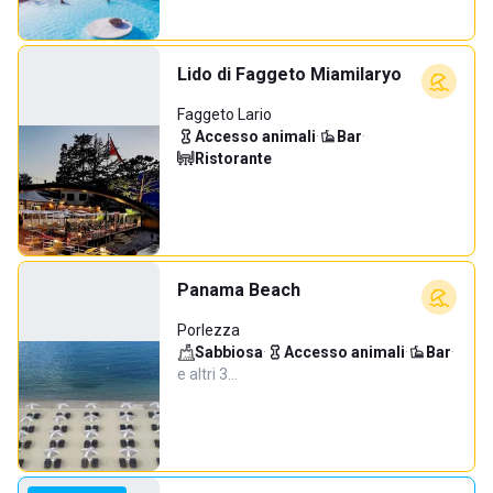
Lido di Faggeto Miamilaryo
Faggeto Lario
Accesso animali
·
Bar
·
Ristorante
Panama Beach
Porlezza
Sabbiosa
·
Accesso animali
·
Bar
·
e altri 3…