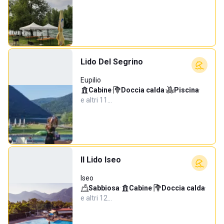
Lido Del Segrino
Eupilio
Cabine
·
Doccia calda
·
Piscina
·
e altri 11…
Il Lido Iseo
Iseo
Sabbiosa
·
Cabine
·
Doccia calda
·
e altri 12…