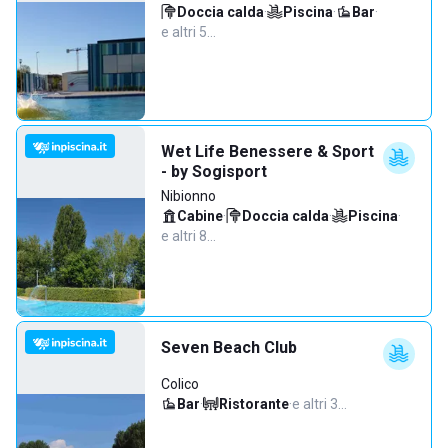
Doccia calda
·
Piscina
·
Bar
·
e altri 5…
Wet Life Benessere & Sport
- by Sogisport
Nibionno
Cabine
·
Doccia calda
·
Piscina
·
e altri 8…
Seven Beach Club
Colico
Bar
·
Ristorante
·
e altri 3…