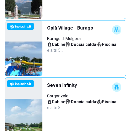
Oplà Village - Burago
Burago di Molgora
Cabine
·
Doccia calda
·
Piscina
·
e altri 5…
Seven Infinity
Gorgonzola
Cabine
·
Doccia calda
·
Piscina
·
e altri 8…