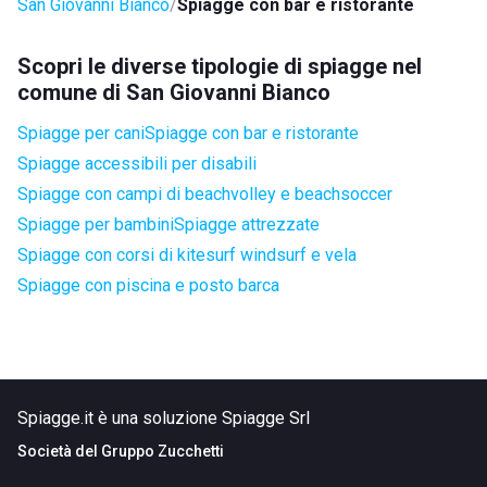
San Giovanni Bianco
Spiagge con bar e ristorante
Scopri le diverse tipologie di spiagge nel
comune di San Giovanni Bianco
Spiagge per cani
Spiagge con bar e ristorante
Spiagge accessibili per disabili
Spiagge con campi di beachvolley e beachsoccer
Spiagge per bambini
Spiagge attrezzate
Spiagge con corsi di kitesurf windsurf e vela
Spiagge con piscina e posto barca
Spiagge.it è una soluzione Spiagge Srl
Società del
Gruppo Zucchetti