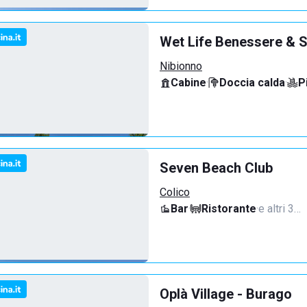
Wet Life Benessere & S
Nibionno
Cabine
·
Doccia calda
·
P
Seven Beach Club
Colico
Bar
·
Ristorante
·
e altri 3…
Oplà Village - Burago