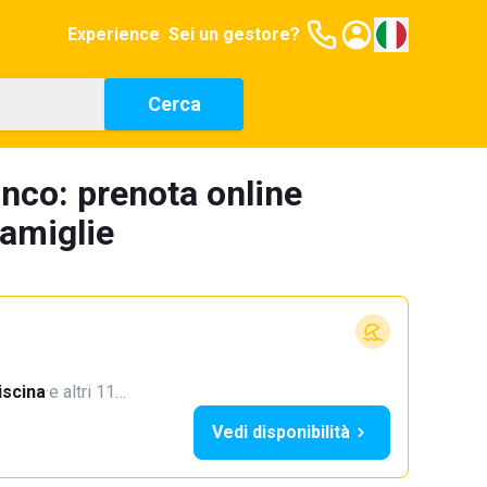
Experience
Sei un gestore?
Cerca
nco: prenota online
famiglie
iscina
·
e altri 11…
Vedi disponibilità