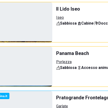
Il Lido Iseo
Iseo
Sabbiosa
·
Cabine
·
Docci
Panama Beach
Porlezza
Sabbiosa
·
Accesso anima
Pratogrande Frontelag
Garlate