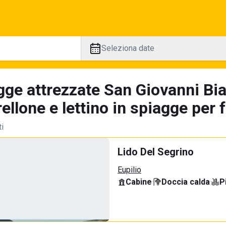
Seleziona date
gge attrezzate San Giovanni Bia
llone e lettino in spiagge per 
ti
Lido Del Segrino
Eupilio
Cabine
·
Doccia calda
·
P