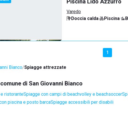
Piscina Lido Azzurro
Varedo
Doccia calda
·
Piscina
·
B
1
anni Bianco
Spiagge attrezzate
el comune di San Giovanni Bianco
e ristorante
Spiagge con campi di beachvolley e beachsoccer
Sp
con piscina e posto barca
Spiagge accessibili per disabili