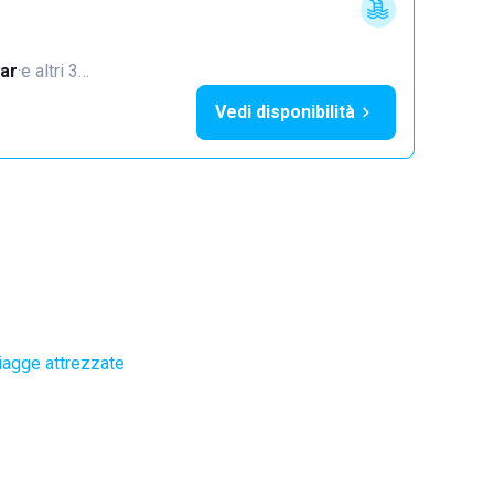
ar
·
e altri 3…
Vedi disponibilità
iagge attrezzate