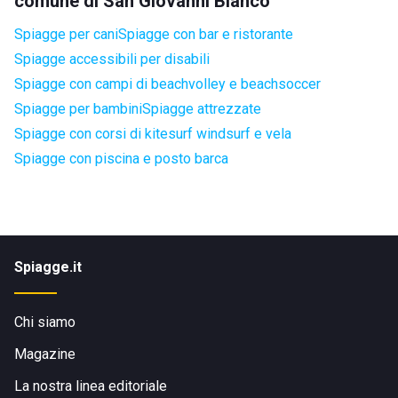
comune di San Giovanni Bianco
Spiagge per cani
Spiagge con bar e ristorante
Spiagge accessibili per disabili
Spiagge con campi di beachvolley e beachsoccer
Spiagge per bambini
Spiagge attrezzate
Spiagge con corsi di kitesurf windsurf e vela
Spiagge con piscina e posto barca
Spiagge.it
Chi siamo
Magazine
La nostra linea editoriale