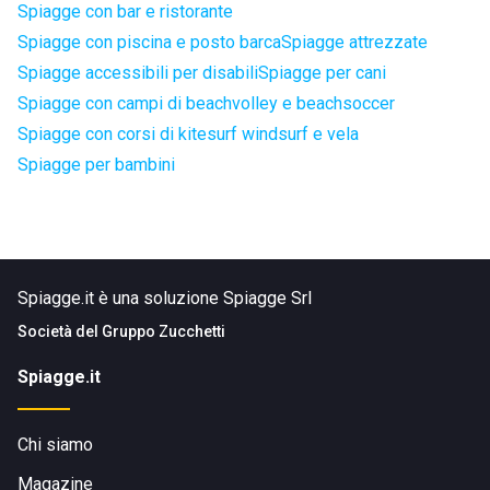
Spiagge con bar e ristorante
Spiagge con piscina e posto barca
Spiagge attrezzate
Spiagge accessibili per disabili
Spiagge per cani
Spiagge con campi di beachvolley e beachsoccer
Spiagge con corsi di kitesurf windsurf e vela
Spiagge per bambini
Spiagge.it è una soluzione Spiagge Srl
Società del
Gruppo Zucchetti
Spiagge.it
Chi siamo
Magazine