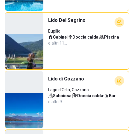
Lido Del Segrino
Eupilio
Cabine
·
Doccia calda
·
Piscina
·
e altri 11…
Lido di Gozzano
Lago d'Orta, Gozzano
Sabbiosa
·
Doccia calda
·
Bar
·
e altri 9…