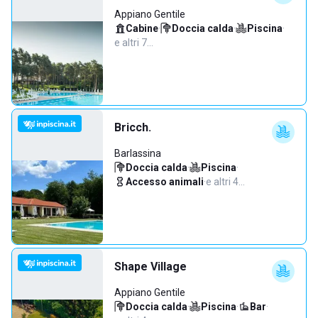
Appiano Gentile
Cabine
·
Doccia calda
·
Piscina
·
e altri 7…
Bricch.
Barlassina
Doccia calda
·
Piscina
·
Accesso animali
·
e altri 4…
Shape Village
Appiano Gentile
Doccia calda
·
Piscina
·
Bar
·