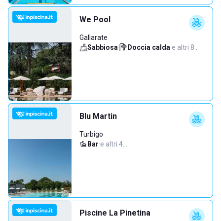
We Pool
Gallarate
Sabbiosa
·
Doccia calda
·
e altri 8…
Blu Martin
Turbigo
Bar
·
e altri 4…
Piscine La Pinetina