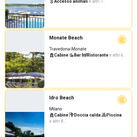
Accesso animali
·
e altri 7…
Monate Beach
Travedona-Monate
Cabine
·
Bar
·
Ristorante
·
e altri 6…
Idro Beach
Milano
Cabine
·
Doccia calda
·
Piscina
·
e altri 8…