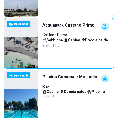
Acquapark Castano Primo
Castano Primo
Sabbiosa
·
Cabine
·
Doccia calda
·
e altri 11…
Piscina Comunale Molinello
Rho
Cabine
·
Doccia calda
·
Piscina
·
e altri 6…