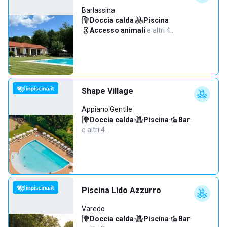
Barlassina
Doccia calda
·
Piscina
·
Accesso animali
·
e altri 4…
Shape Village
Appiano Gentile
Doccia calda
·
Piscina
·
Bar
·
e altri 4…
Piscina Lido Azzurro
Varedo
Doccia calda
·
Piscina
·
Bar
·