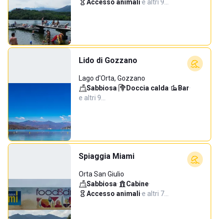
Accesso animali
·
e altri 9…
Lido di Gozzano
Lago d'Orta, Gozzano
Sabbiosa
·
Doccia calda
·
Bar
·
e altri 9…
Spiaggia Miami
Orta San Giulio
Sabbiosa
·
Cabine
·
Accesso animali
·
e altri 7…