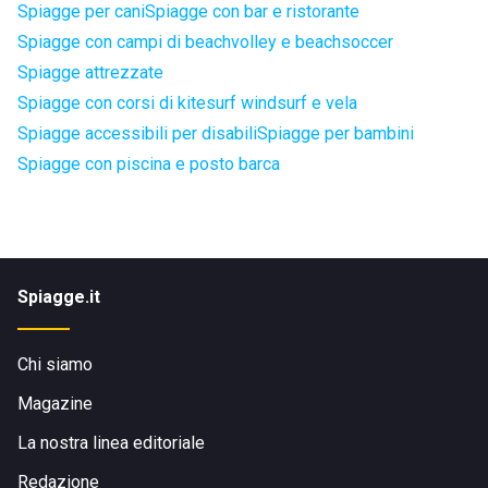
Spiagge per cani
Spiagge con bar e ristorante
Spiagge con campi di beachvolley e beachsoccer
Spiagge attrezzate
Spiagge con corsi di kitesurf windsurf e vela
Spiagge accessibili per disabili
Spiagge per bambini
Spiagge con piscina e posto barca
Spiagge.it
Chi siamo
Magazine
La nostra linea editoriale
Redazione