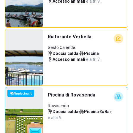
Accesso animali
·
e altri 9…
Ristorante Verbella
Sesto Calende
Doccia calda
·
Piscina
·
Accesso animali
·
e altri 7…
Piscina di Rovasenda
Rovasenda
Doccia calda
·
Piscina
·
Bar
·
e altri 9…