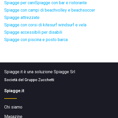
Spiagge per cani
Spiagge con bar e ristorante
Spiagge con campi di beachvolley e beachsoccer
Spiagge attrezzate
Spiagge con corsi di kitesurf windsurf e vela
Spiagge accessibili per disabili
Spiagge con piscina e posto barca
Spiagge.it è una soluzione Spiagge Srl
Società del
Gruppo Zucchetti
Spiagge.it
Chi siamo
Magazine