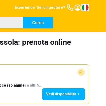
Experience
Sei un gestore?
Cerca
ussola: prenota online
ccesso animali
·
e altri 9…
Vedi disponibilità