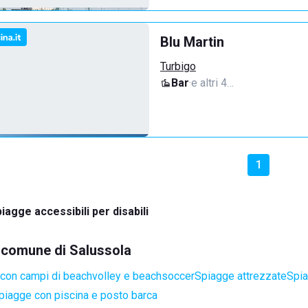
Blu Martin
Turbigo
Bar
·
e altri 4…
1
iagge accessibili per disabili
l comune di Salussola
con campi di beachvolley e beachsoccer
Spiagge attrezzate
Spia
piagge con piscina e posto barca