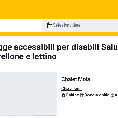
Seleziona date
ge accessibili per disabili Sal
llone e lettino
Chalet Moia
Chiaverano
Cabine
·
Doccia calda
·
A