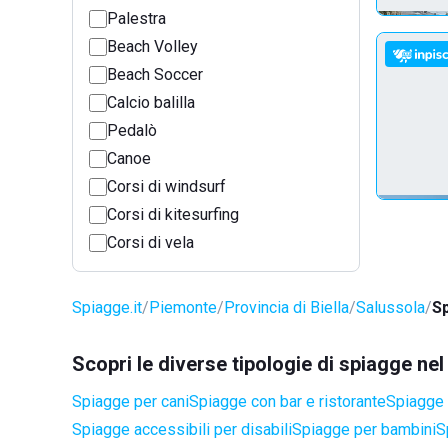
Palestra
Beach Volley
Beach Soccer
Calcio balilla
Pedalò
Canoe
Corsi di windsurf
Corsi di kitesurfing
Corsi di vela
Spiagge.it
Piemonte
Provincia di Biella
Salussola
Sp
Scopri le diverse tipologie di spiagge ne
Spiagge per cani
Spiagge con bar e ristorante
Spiagge 
Spiagge accessibili per disabili
Spiagge per bambini
S