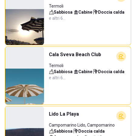
Termoli
Sabbiosa
·
Cabine
·
Doccia calda
·
e altri 6…
Cala Sveva Beach Club
Termoli
Sabbiosa
·
Cabine
·
Doccia calda
·
e altri 6…
Lido La Playa
Campomarino Lido, Campomarino
Sabbiosa
·
Doccia calda
·