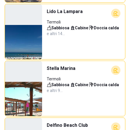
Lido La Lampara
Termoli
Sabbiosa
·
Cabine
·
Doccia calda
·
e altri 14…
Stella Marina
Termoli
Sabbiosa
·
Cabine
·
Doccia calda
·
e altri 9…
Delfino Beach Club