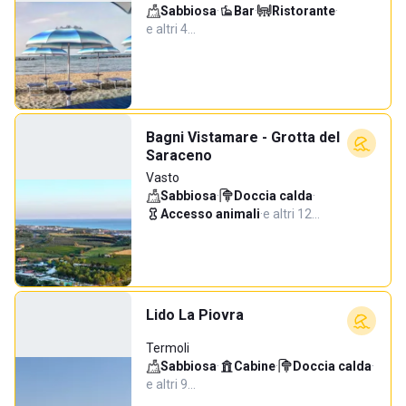
Sabbiosa
·
Bar
·
Ristorante
·
e altri 4…
Bagni Vistamare - Grotta del
Saraceno
Vasto
Sabbiosa
·
Doccia calda
·
Accesso animali
·
e altri 12…
Lido La Piovra
Termoli
Sabbiosa
·
Cabine
·
Doccia calda
·
e altri 9…