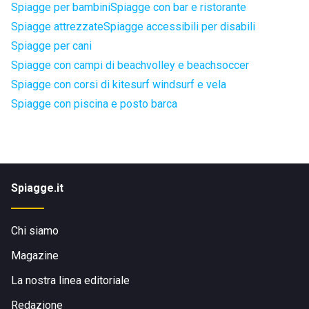
Spiagge per bambini
Spiagge con bar e ristorante
Spiagge attrezzate
Spiagge accessibili per disabili
Spiagge per cani
Spiagge con campi di beachvolley e beachsoccer
Spiagge con corsi di kitesurf windsurf e vela
Spiagge con piscina e posto barca
Spiagge.it
Chi siamo
Magazine
La nostra linea editoriale
Redazione