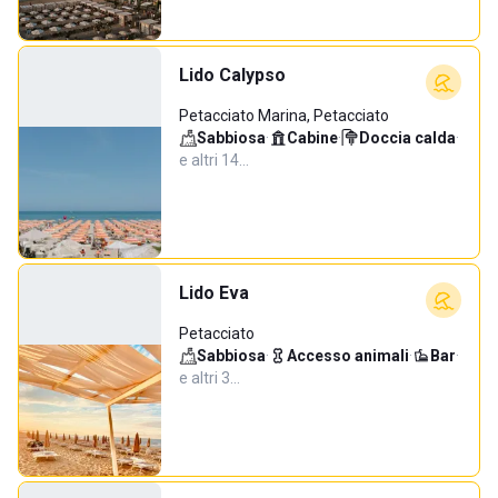
Lido Calypso
Petacciato Marina, Petacciato
Sabbiosa
·
Cabine
·
Doccia calda
·
e altri 14…
Lido Eva
Petacciato
Sabbiosa
·
Accesso animali
·
Bar
·
e altri 3…