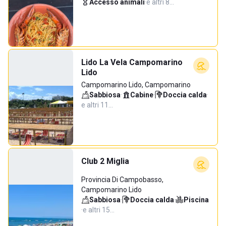
Accesso animali
·
e altri 8…
Lido La Vela Campomarino
Lido
Campomarino Lido, Campomarino
Sabbiosa
·
Cabine
·
Doccia calda
·
e altri 11…
Club 2 Miglia
Provincia Di Campobasso,
Campomarino Lido
Sabbiosa
·
Doccia calda
·
Piscina
·
e altri 15…