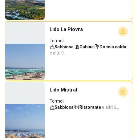
Lido La Piovra
Termoli
Sabbiosa
·
Cabine
·
Doccia calda
·
e altri 9…
Lido Mistral
Termoli
Sabbiosa
·
Ristorante
·
e altri 6…