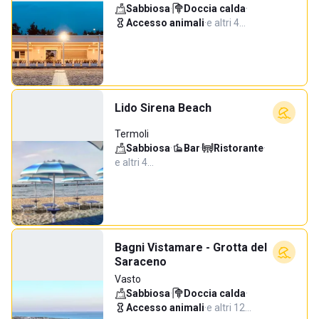
Sabbiosa
·
Doccia calda
·
Accesso animali
·
e altri 4…
Lido Sirena Beach
Termoli
Sabbiosa
·
Bar
·
Ristorante
·
e altri 4…
Bagni Vistamare - Grotta del
Saraceno
Vasto
Sabbiosa
·
Doccia calda
·
Accesso animali
·
e altri 12…