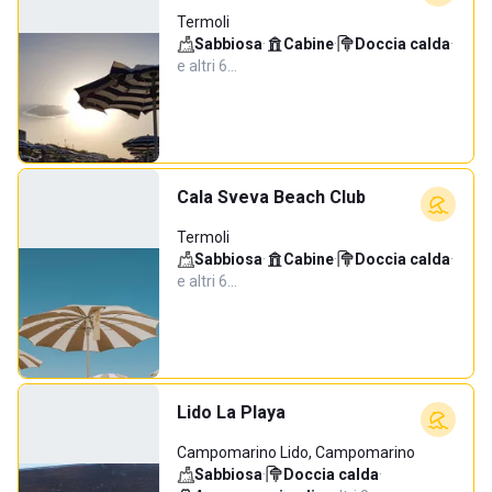
Termoli
Sabbiosa
·
Cabine
·
Doccia calda
·
e altri 6…
Cala Sveva Beach Club
Termoli
Sabbiosa
·
Cabine
·
Doccia calda
·
e altri 6…
Lido La Playa
Campomarino Lido, Campomarino
Sabbiosa
·
Doccia calda
·