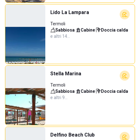
Lido La Lampara
Termoli
Sabbiosa
·
Cabine
·
Doccia calda
·
e altri 14…
Stella Marina
Termoli
Sabbiosa
·
Cabine
·
Doccia calda
·
e altri 9…
Delfino Beach Club