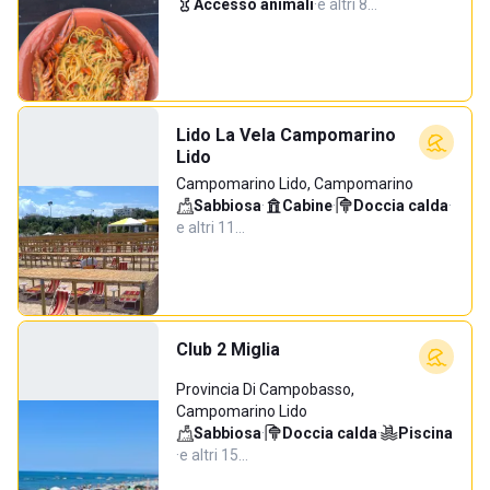
Accesso animali
·
e altri 8…
Lido La Vela Campomarino
Lido
Campomarino Lido, Campomarino
Sabbiosa
·
Cabine
·
Doccia calda
·
e altri 11…
Club 2 Miglia
Provincia Di Campobasso,
Campomarino Lido
Sabbiosa
·
Doccia calda
·
Piscina
·
e altri 15…