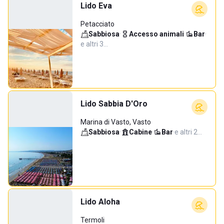
Lido Eva
Petacciato
Sabbiosa
·
Accesso animali
·
Bar
·
e altri 3…
Lido Sabbia D'Oro
Marina di Vasto, Vasto
Sabbiosa
·
Cabine
·
Bar
·
e altri 2…
Lido Aloha
Termoli