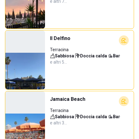
e altri 7…
Il Delfino
Terracina
Sabbiosa
·
Doccia calda
·
Bar
·
e altri 5…
Jamaica Beach
Terracina
Sabbiosa
·
Doccia calda
·
Bar
·
e altri 3…