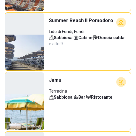
Summer Beach Il Pomodoro
Lido di Fondi, Fondi
Sabbiosa
·
Cabine
·
Doccia calda
·
e altri 9…
Jamu
Terracina
Sabbiosa
·
Bar
·
Ristorante