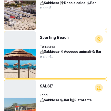
Sabbiosa
·
Doccia calda
·
Bar
·
e altri 5…
Sporting Beach
Terracina
Sabbiosa
·
Accesso animali
·
Bar
·
e altri 4…
SALSE'
Fondi
Sabbiosa
·
Bar
·
Ristorante