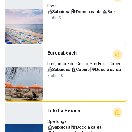
Fondi
Sabbiosa
·
Doccia calda
·
Bar
·
e altri 3…
Europabeach
Lungomare del Circeo, San Felice Circeo
Sabbiosa
·
Cabine
·
Doccia calda
·
e altri 10…
Lido La Peonia
Sperlonga
Sabbiosa
·
Doccia calda
·