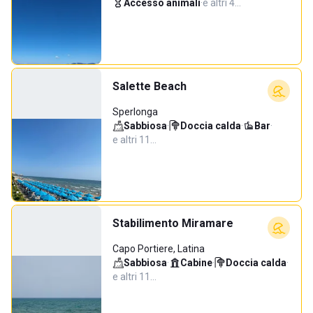
Accesso animali
·
e altri 4…
Salette Beach
Sperlonga
Sabbiosa
·
Doccia calda
·
Bar
·
e altri 11…
Stabilimento Miramare
Capo Portiere, Latina
Sabbiosa
·
Cabine
·
Doccia calda
·
e altri 11…