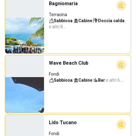
Bagniomaria
Terracina
Sabbiosa
·
Cabine
·
Doccia calda
·
e altri 8…
Wave Beach Club
Fondi
Sabbiosa
·
Cabine
·
Bar
·
e altri 6…
Lido Tucano
Fondi