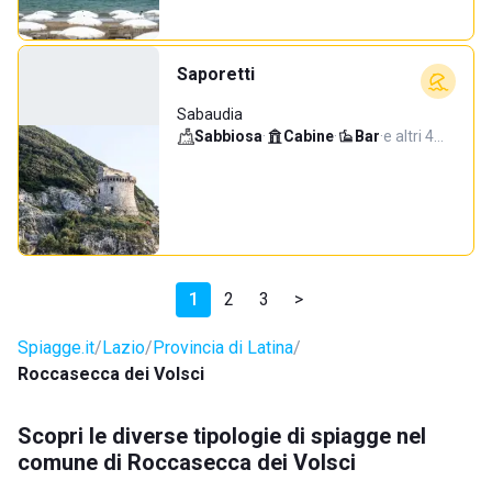
Saporetti
Sabaudia
Sabbiosa
·
Cabine
·
Bar
·
e altri 4…
1
2
3
>
Spiagge.it
Lazio
Provincia di Latina
Roccasecca dei Volsci
Scopri le diverse tipologie di spiagge nel
comune di Roccasecca dei Volsci