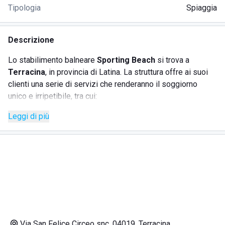
Tipologia
Spiaggia
Descrizione
Lo stabilimento balneare
Sporting Beach
si trova a
Terracina
, in provincia di Latina. La struttura offre ai suoi
clienti una serie di servizi che renderanno il soggiorno
unico e irripetibile, tra cui:
Leggi di più
SERVIZI
Spiaggia attrezzata
Bar
Ristorante
Libero accesso per gli animali
Accesso facilitato per disabili
Wi-Fi
Via San Felice Circeo snc, 04019, Terracina