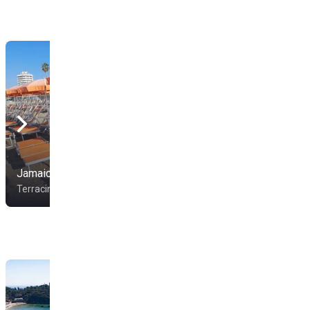
Jamaica Beach
Jamu
Terracina
Terracina