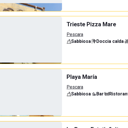
Trieste Pizza Mare
Pescara
Sabbiosa
·
Doccia calda
·
Playa María
Pescara
Sabbiosa
·
Bar
·
Ristoran