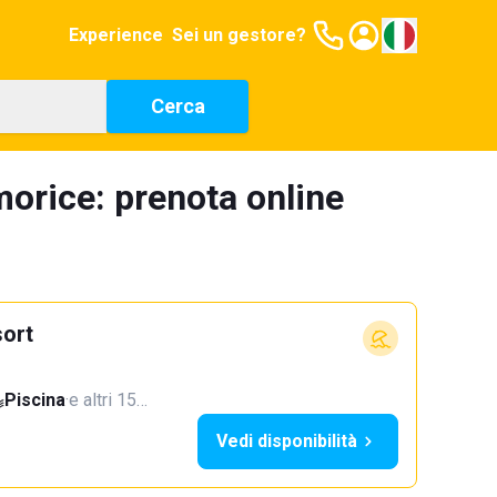
Experience
Sei un gestore?
Cerca
orice: prenota online
ort
Piscina
·
e altri 15…
Vedi disponibilità