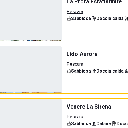
La Prora Estatinfinite
Pescara
Sabbiosa
·
Doccia calda
·
Lido Aurora
Pescara
Sabbiosa
·
Doccia calda
·
Venere La Sirena
Pescara
Sabbiosa
·
Cabine
·
Docci