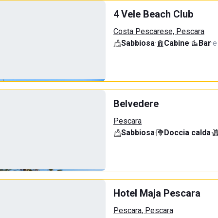
4 Vele Beach Club
Costa Pescarese, Pescara
Sabbiosa
·
Cabine
·
Bar
·
e
Belvedere
Pescara
Sabbiosa
·
Doccia calda
·
Hotel Maja Pescara
Pescara, Pescara