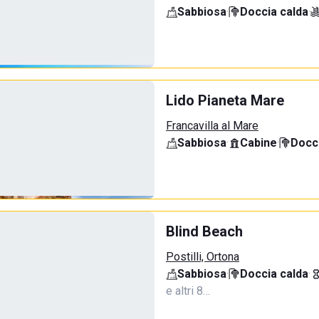
Sabbiosa
·
Doccia calda
·
Lido Pianeta Mare
Francavilla al Mare
Sabbiosa
·
Cabine
·
Docci
Blind Beach
Postilli, Ortona
Sabbiosa
·
Doccia calda
·
e altri 8…