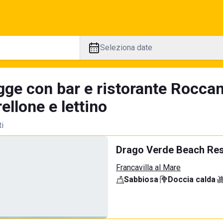
Seleziona date
gge con bar e ristorante Roccam
llone e lettino
ti
Drago Verde Beach Res
Francavilla al Mare
Sabbiosa
·
Doccia calda
·