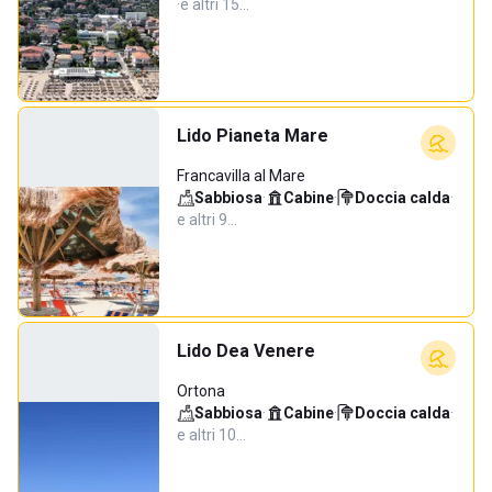
·
e altri 15…
Lido Pianeta Mare
Francavilla al Mare
Sabbiosa
·
Cabine
·
Doccia calda
·
e altri 9…
Lido Dea Venere
Ortona
Sabbiosa
·
Cabine
·
Doccia calda
·
e altri 10…