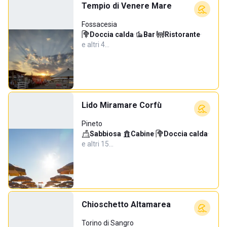
Tempio di Venere Mare
Fossacesia
Doccia calda
·
Bar
·
Ristorante
·
e altri 4…
Lido Miramare Corfù
Pineto
Sabbiosa
·
Cabine
·
Doccia calda
·
e altri 15…
Chioschetto Altamarea
Torino di Sangro