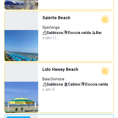
Salette Beach
Sperlonga
Sabbiosa
·
Doccia calda
·
Bar
·
e altri 11…
Lido Haway Beach
Baia Domizia
Sabbiosa
·
Cabine
·
Doccia calda
·
e altri 9…