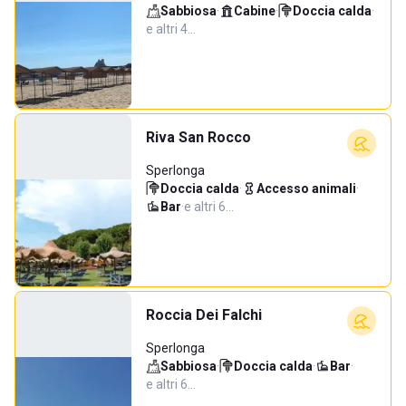
Sabbiosa
·
Cabine
·
Doccia calda
·
e altri 4…
Riva San Rocco
Sperlonga
Doccia calda
·
Accesso animali
·
Bar
·
e altri 6…
Roccia Dei Falchi
Sperlonga
Sabbiosa
·
Doccia calda
·
Bar
·
e altri 6…