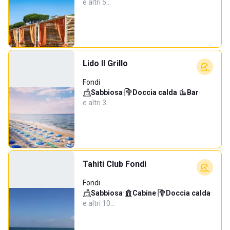
e altri 5…
Lido Il Grillo
Fondi
Sabbiosa
·
Doccia calda
·
Bar
·
e altri 3…
Tahiti Club Fondi
Fondi
Sabbiosa
·
Cabine
·
Doccia calda
·
e altri 10…