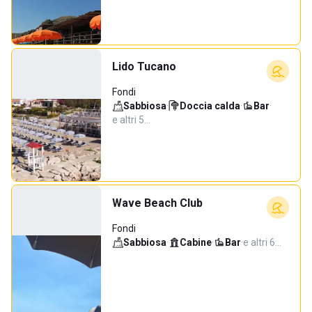
Lido Tucano
Fondi
Sabbiosa
·
Doccia calda
·
Bar
·
e altri 5…
Wave Beach Club
Fondi
Sabbiosa
·
Cabine
·
Bar
·
e altri 6…