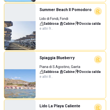
Summer Beach Il Pomodoro
Lido di Fondi, Fondi
Sabbiosa
·
Cabine
·
Doccia calda
·
e altri 9…
Spiaggia Blueberry
Piana di S.Agostino, Gaeta
Sabbiosa
·
Cabine
·
Doccia calda
·
e altri 8…
Lido La Playa Caliente