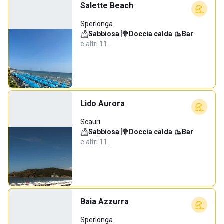
Salette Beach
Sperlonga
Sabbiosa
·
Doccia calda
·
Bar
·
e altri 11…
Lido Aurora
Scauri
Sabbiosa
·
Doccia calda
·
Bar
·
e altri 11…
Baia Azzurra
Sperlonga