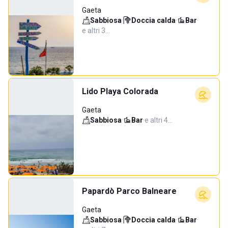
Gaeta
Sabbiosa
·
Doccia calda
·
Bar
·
e altri 3…
Lido Playa Colorada
Gaeta
Sabbiosa
·
Bar
·
e altri 4…
Papardò Parco Balneare
Gaeta
Sabbiosa
·
Doccia calda
·
Bar
·