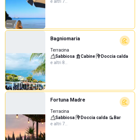
e altri 7…
Bagniomaria
Terracina
Sabbiosa
·
Cabine
·
Doccia calda
·
e altri 8…
Fortuna Madre
Terracina
Sabbiosa
·
Doccia calda
·
Bar
·
e altri 7…