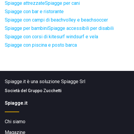
Spiagge attrezzate
Spiagge per cani
Spiagge con bar e ristorante
Spiagge con campi di beachvolley e beachsoccer
Spiagge per bambini
Spiagge accessibili per disabili
Spiagge con corsi di kitesurf windsurf e vela
Spiagge con piscina e posto barca
Spiagge.it è una soluzione Spiagge Srl
Società del
Gruppo Zucchetti
Spiagge.it
Chi siamo
Magazine