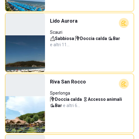
Lido Aurora
Scauri
Sabbiosa
·
Doccia calda
·
Bar
·
e altri 11…
Riva San Rocco
Sperlonga
Doccia calda
·
Accesso animali
·
Bar
·
e altri 6…