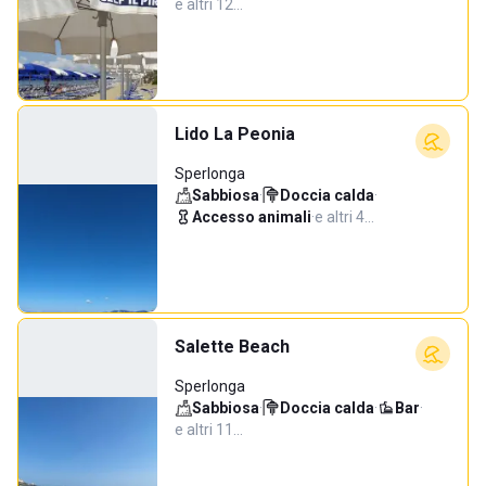
e altri 12…
Lido La Peonia
Sperlonga
Sabbiosa
·
Doccia calda
·
Accesso animali
·
e altri 4…
Salette Beach
Sperlonga
Sabbiosa
·
Doccia calda
·
Bar
·
e altri 11…