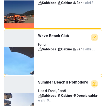
Sabbiosa
·
Cabine
·
Bar
·
e altri 8…
Wave Beach Club
Fondi
Sabbiosa
·
Cabine
·
Bar
·
e altri 6…
Summer Beach Il Pomodoro
Lido di Fondi, Fondi
Sabbiosa
·
Cabine
·
Doccia calda
·
e altri 9…