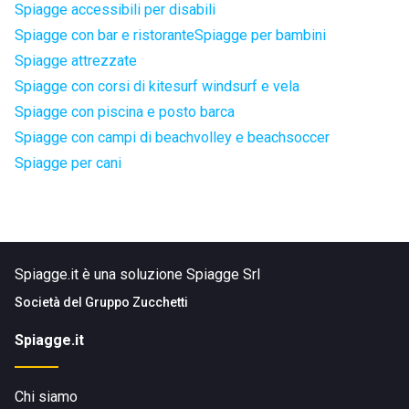
Spiagge accessibili per disabili
Spiagge con bar e ristorante
Spiagge per bambini
Spiagge attrezzate
Spiagge con corsi di kitesurf windsurf e vela
Spiagge con piscina e posto barca
Spiagge con campi di beachvolley e beachsoccer
Spiagge per cani
Spiagge.it è una soluzione Spiagge Srl
Società del
Gruppo Zucchetti
Spiagge.it
Chi siamo