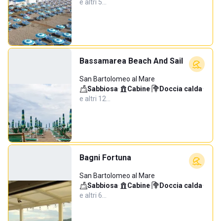
e altri 5…
Bassamarea Beach And Sail
San Bartolomeo al Mare
Sabbiosa
·
Cabine
·
Doccia calda
·
e altri 12…
Bagni Fortuna
San Bartolomeo al Mare
Sabbiosa
·
Cabine
·
Doccia calda
·
e altri 6…