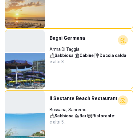
Bagni Germana
Arma Di Taggia
Sabbiosa
·
Cabine
·
Doccia calda
·
e altri 8…
Il Sestante Beach Restaurant
Bussana, Sanremo
Sabbiosa
·
Bar
·
Ristorante
·
e altri 5…