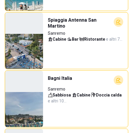
Spiaggia Antenna San
Martino
Sanremo
Cabine
·
Bar
·
Ristorante
·
e altri 7…
Bagni Italia
Sanremo
Sabbiosa
·
Cabine
·
Doccia calda
·
e altri 10…