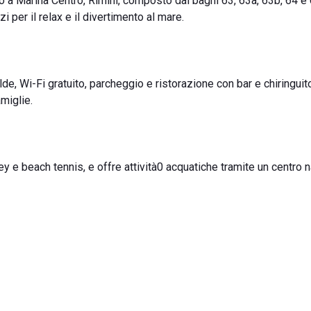
o a Marina Centro, Rimini, composto dai bagni 63, 63a, 63b, 64 e
i per il relax e il divertimento al mare.
lde, Wi-Fi gratuito, parcheggio e ristorazione con bar e chiringuit
miglie.
y e beach tennis, e offre attività0 acquatiche tramite un centro 