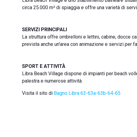
Libra Beach Village è uno stabilimento balneare situat
circa 25.000 m² di spiaggia e offre una varietà di serviz
SERVIZI PRINCIPALI
La struttura offre ombrelloni e lettini, cabine, docce ca
prevista anche un'area con animazione e servizi per fa
SPORT E ATTIVITÀ
Libra Beach Village dispone di impianti per beach volle
palestra e numerose attività.
Visita il sito di
Bagno Libra 63-63a-63b-64-65