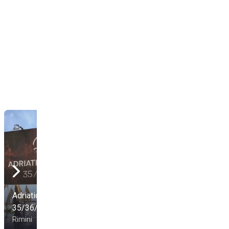
Adriatic Village
35/36/37
Blue Beach
Rimini
Rimini