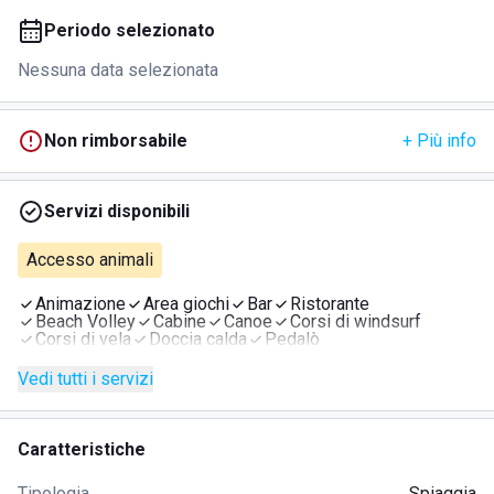
Periodo selezionato
Nessuna data selezionata
Non rimborsabile
+ Più info
Servizi disponibili
Accesso animali
Animazione
Area giochi
Bar
Ristorante
Beach Volley
Cabine
Canoe
Corsi di windsurf
Corsi di vela
Doccia calda
Pedalò
Vedi tutti i servizi
Caratteristiche
Tipologia
Spiaggia