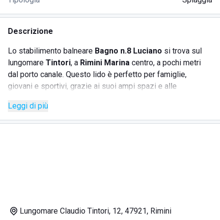
Descrizione
Lo stabilimento balneare
Bagno n.8 Luciano
si trova sul
lungomare
Tintori
, a
Rimini Marina
centro, a pochi metri
dal porto canale. Questo lido è perfetto per famiglie,
giovani e sportivi, grazie ai suoi ampi spazi e alle
numerose attività proposte. La spiaggia offre una sabbia
Leggi di più
fine e bianca, ideale per rilassarsi al sole, mentre il mare
limpido invita a un tuffo rinfrescante. Le postazioni sono
dotate di lettini, ombrelloni e cabine private con docce
calde. I bambini potranno divertirsi nel parco giochi, mentre
gli adulti hanno a disposizione un campo da beach volley.
Sono presenti servizi igienici e l'accesso è consentito
anche ai nostri amici a quattro zampe. Per chi ama le attività
acquatiche, c'è la possibilità di noleggiare canoe e pedalò,
nonché di partecipare a corsi di windsurf e vela, seguiti da
Lungomare Claudio Tintori, 12, 47921, Rimini
istruttori qualificati.