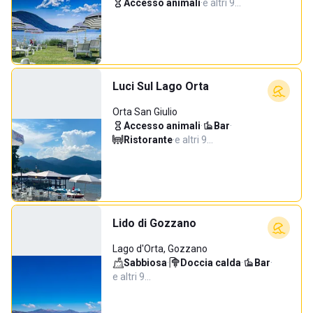
Accesso animali
·
e altri 9…
Luci Sul Lago Orta
Orta San Giulio
Accesso animali
·
Bar
·
Ristorante
·
e altri 9…
Lido di Gozzano
Lago d'Orta, Gozzano
Sabbiosa
·
Doccia calda
·
Bar
·
e altri 9…