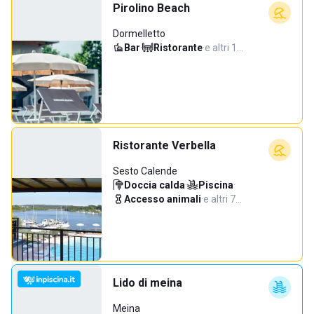
Pirolino Beach
Dormelletto
Bar
·
Ristorante
·
e altri 1…
Ristorante Verbella
Sesto Calende
Doccia calda
·
Piscina
·
Accesso animali
·
e altri 7…
Lido di meina
Meina