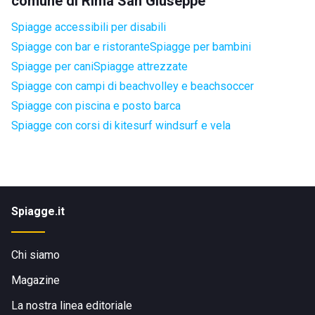
comune di Rima San Giuseppe
Spiagge accessibili per disabili
Spiagge con bar e ristorante
Spiagge per bambini
Spiagge per cani
Spiagge attrezzate
Spiagge con campi di beachvolley e beachsoccer
Spiagge con piscina e posto barca
Spiagge con corsi di kitesurf windsurf e vela
Spiagge.it
Chi siamo
Magazine
La nostra linea editoriale