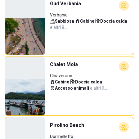
Gud Verbania
Verbania
Sabbiosa
·
Cabine
·
Doccia calda
·
e altri 8…
Chalet Moia
Chiaverano
Cabine
·
Doccia calda
·
Accesso animali
·
e altri 9…
Pirolino Beach
Dormelletto