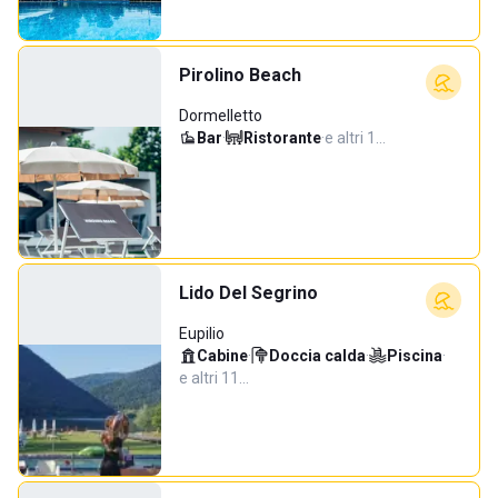
Pirolino Beach
Dormelletto
Bar
·
Ristorante
·
e altri 1…
Lido Del Segrino
Eupilio
Cabine
·
Doccia calda
·
Piscina
·
e altri 11…