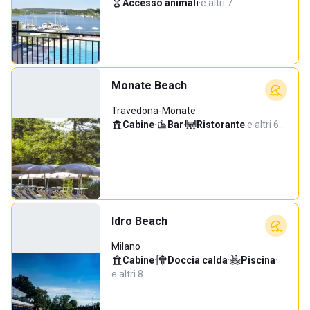
Accesso animali
·
e altri 7…
Monate Beach
Travedona-Monate
Cabine
·
Bar
·
Ristorante
·
e altri 6…
Idro Beach
Milano
Cabine
·
Doccia calda
·
Piscina
·
e altri 8…