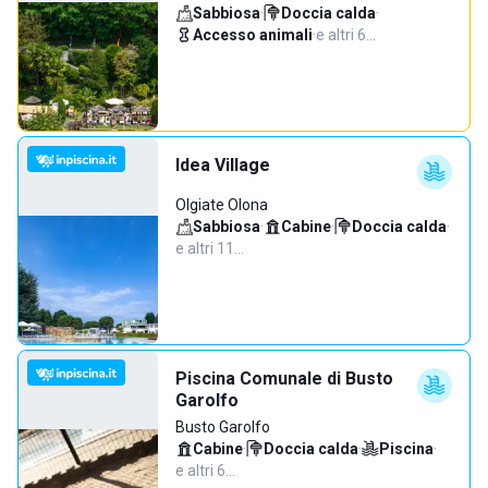
Sabbiosa
·
Doccia calda
·
Accesso animali
·
e altri 6…
Idea Village
Olgiate Olona
Sabbiosa
·
Cabine
·
Doccia calda
·
e altri 11…
Piscina Comunale di Busto
Garolfo
Busto Garolfo
Cabine
·
Doccia calda
·
Piscina
·
e altri 6…