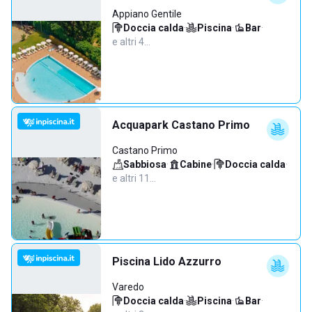
Appiano Gentile
Doccia calda
·
Piscina
·
Bar
·
e altri 4…
Acquapark Castano Primo
Castano Primo
Sabbiosa
·
Cabine
·
Doccia calda
·
e altri 11…
Piscina Lido Azzurro
Varedo
Doccia calda
·
Piscina
·
Bar
·