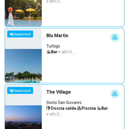
e altri 3…
Blu Martin
Turbigo
Bar
·
e altri 4…
The Village
Sesto San Giovanni
Doccia calda
·
Piscina
·
Bar
·
e altri 5…