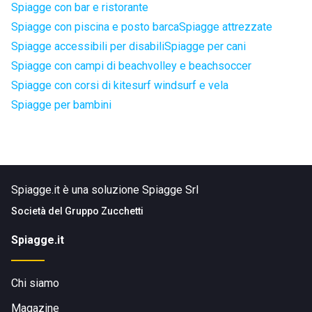
Spiagge con bar e ristorante
Spiagge con piscina e posto barca
Spiagge attrezzate
Spiagge accessibili per disabili
Spiagge per cani
Spiagge con campi di beachvolley e beachsoccer
Spiagge con corsi di kitesurf windsurf e vela
Spiagge per bambini
Spiagge.it è una soluzione Spiagge Srl
Società del
Gruppo Zucchetti
Spiagge.it
Chi siamo
Magazine