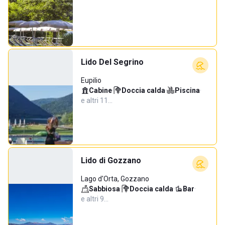
Lido Del Segrino
Eupilio
Cabine
·
Doccia calda
·
Piscina
·
e altri 11…
Lido di Gozzano
Lago d'Orta, Gozzano
Sabbiosa
·
Doccia calda
·
Bar
·
e altri 9…